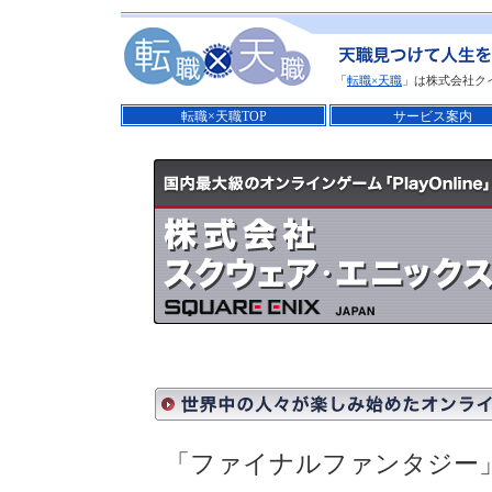
「
転職×天職
」は株式会社ク
転職×天職TOP
サービス案内
「ファイナルファンタジー