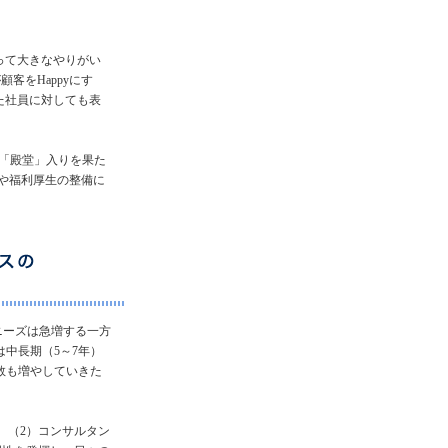
って大きなやりがい
客をHappyにす
た社員に対しても表
には「殿堂」入りを果た
境や福利厚生の整備に
対するニーズは急増する一方
中長期（5～7年）
数も増やしていきた
、（2）コンサルタン