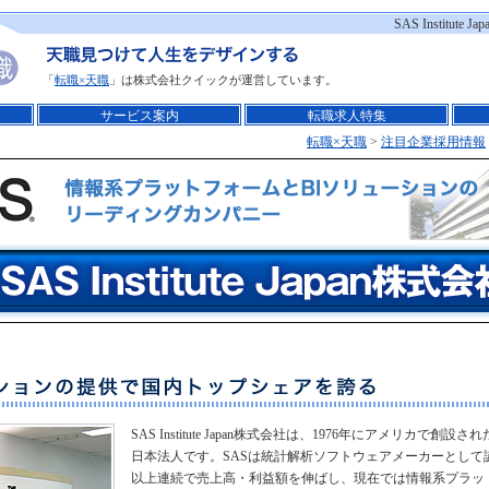
SAS Institu
「
転職×天職
」は株式会社クイックが運営しています。
サービス案内
転職求人特集
転職×天職
>
注目企業採用情報
SAS Institute Japan株式会社は、1976年にアメリカで創設されたSAS 
日本法人です。SASは統計解析ソフトウェアメーカーとして
以上連続で売上高・利益額を伸ばし、現在では情報系プラット