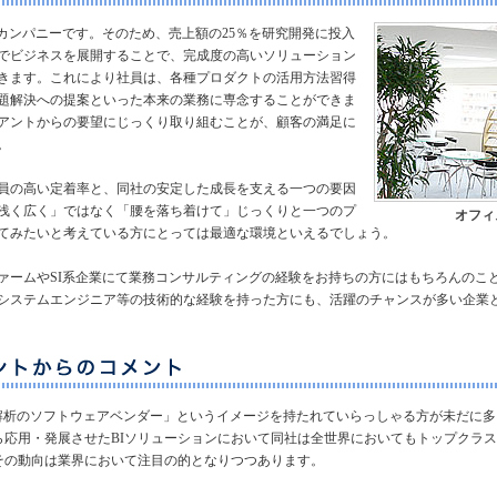
トカンパニーです。そのため、売上額の25％を研究開発に投入
でビジネスを展開することで、完成度の高いソリューション
きます。これにより社員は、各種プロダクトの活用方法習得
題解決への提案といった本来の業務に専念することができま
アントからの要望にじっくり取り組むことが、顧客の満足に
。
員の高い定着率と、同社の安定した成長を支える一つの要因
浅く広く」ではなく「腰を落ち着けて」じっくりと一つのプ
オフィ
てみたいと考えている方にとっては最適な環境といえるでしょう。
ァームやSI系企業にて業務コンサルティングの経験をお持ちの方にはもちろんのこ
システムエンジニア等の技術的な経験を持った方にも、活躍のチャンスが多い企業
計解析のソフトウェアベンダー」というイメージを持たれていらっしゃる方が未だに
ら応用・発展させたBIソリューションにおいて同社は全世界においてもトップクラ
その動向は業界において注目の的となりつつあります。