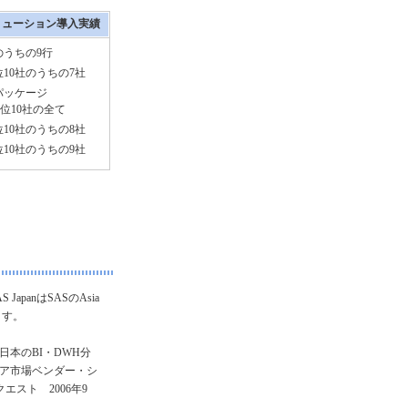
リューション導入実績
のうちの9行
10社のうちの7社
パッケージ
位10社の全て
10社のうちの8社
10社のうちの9社
panはSASのAsia
ます。
、日本のBI・DWH分
ウェア市場ベンダー・シ
スト 2006年9