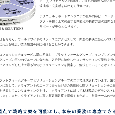
ト、(3)プリセールスの3職種。いずれの職種も高い専
達成感・充実感を味わえる仕事です。
テクニカルサポートエンジニアの仕事内容は、ユーザー
ダクトを使う上で発生する問題点や操作方法の疑問な
サポートが中心となります。
 & SOLUTIONS
はもちろん、ワールドワイドのリソースにアクセスして、問題の解決に当たってい
般にわたる幅広い技術知識を身に付けることができます。
ロフェッショナルサービス部に所属し、プラットフォームグループ、インプリメン
グループの三つのグループに分かれ、各分野に特化したコンサルティング業務を行
ヒアリングした上で最も適切なソリューションを提案し、解決していくことがメイ
ラットフォームグループとソリューショングループの二つで形成されています。主
ンに対して、クライアントのニーズに合ったSASの先進的なBIソリューションをご
を把握してコンサルティングを行い、クライアントに対してSAS製品のデモンスト
します。また、クライアントに高い顧客満足度を提供するために、営業チームのサ