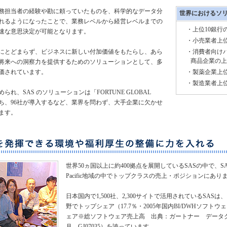
務担当者の経験や勘に頼っていたものを、科学的なデータ分
世界におけるソ
れるようになったことで、業務レベルから経営レベルまでの
・上位10銀行
速な意思決定が可能となります。
・小売業者上位
にとどまらず、ビジネスに新しい付加価値をもたらし、あら
・消費者向け
商品企業の上
将来への洞察力を提供するためのソリューションとして、多
価されています。
・製薬企業上位
・製造業者上位
れ、SAS のソリューションは「FORTUNE GLOBAL
のうち、96社が導入するなど、業界を問わず、大手企業に欠かせ
ます。
世界50ヵ国以上に約400拠点を展開しているSASの中で、SAS Ja
Pacific地域の中でトップクラスの売上・ポジションにあり
日本国内で1,500社、2,300サイトで活用されているSASは
野でトップシェア（17.7％・2005年国内BI/DWHソフト
ェア※総ソフトウェア売上高 出典：ガートナー データクエ
月 GJ07035）を誇っています。