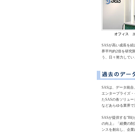
オフィス 
SASが高い成長を
界平均約2倍を研究
う、日々努力してい
SASは、データ統
エンタープライズ・
たSASの各ソリュ
などあらゆる業界で
SASが提供する“B
の向上」「経費の削
ンスを創出し、企業