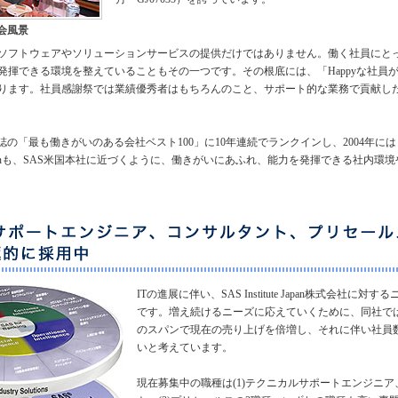
会風景
ソフトウェアやソリューションサービスの提供だけではありません。働く社員にと
揮できる環境を整えていることもその一つです。その根底には、「Happyな社員が顧
ります。社員感謝祭では業績優秀者はもちろんのこと、サポート的な業務で貢献し
NE誌の「最も働きがいのある会社ベスト100」に10年連続でランクインし、2004年
apanも、SAS米国本社に近づくように、働きがいにあふれ、能力を発揮できる社内環
ITの進展に伴い、SAS Institute Japan株式会社に
です。増え続けるニーズに応えていくために、同社では
のスパンで現在の売り上げを倍増し、それに伴い社員
いと考えています。
現在募集中の職種は(1)テクニカルサポートエンジニア