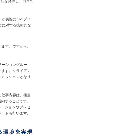
門性を発揮し、日々の
が実際にSASプロ
どに対する技術的な
きます。ですから、
テーショングルー
います。クライアン
ンミッションとなり
な仕事内容は、担当
案内することです。
レーションやプレゼ
ポートも行います。