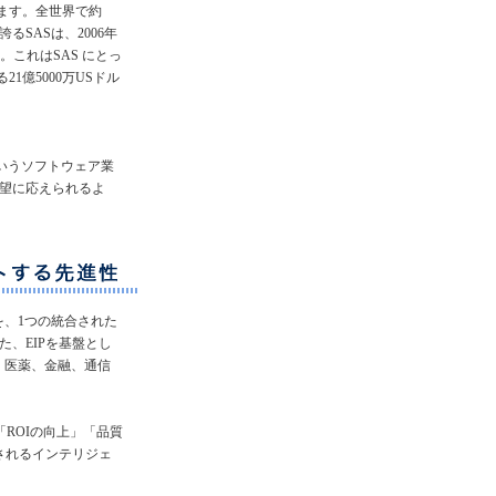
ます。全世界で約
誇るSASは、2006年
。これはSAS にとっ
1億5000万USドル
というソフトウェア業
望に応えられるよ
を、1つの統合された
、EIPを基盤とし
、医薬、金融、通信
「ROIの向上」「品質
されるインテリジェ