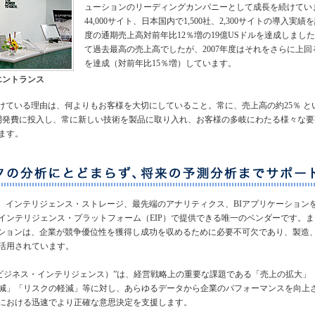
ューションのリーディングカンパニーとして成長を続けてい
44,000サイト、日本国内で1,500社、2,300サイトの導入実績を
度の通期売上高対前年比12％増の19億USドルを達成しました
て過去最高の売上高でしたが、2007年度はそれをさらに上回る2
を達成（対前年比15％増）しています。
エントランス
続けている理由は、何よりもお客様を大切にしていること。常に、売上高の約25％ 
開発費に投入し、常に新しい技術を製品に取り入れ、お客様の多岐にわたる様々な要
ます。
合、インテリジェンス・ストレージ、最先端のアナリティクス、BIアプリケーション
インテリジェンス・プラットフォーム（EIP）で提供できる唯一のベンダーです。また
ーションは、企業が競争優位性を獲得し成功を収めるために必要不可欠であり、製造
活用されています。
I(ビジネス・インテリジェンス）”は、経営戦略上の重要な課題である「売上の拡大」
減」「リスクの軽減」等に対し、あらゆるデータから企業のパフォーマンスを向上
における迅速でより正確な意思決定を支援します。