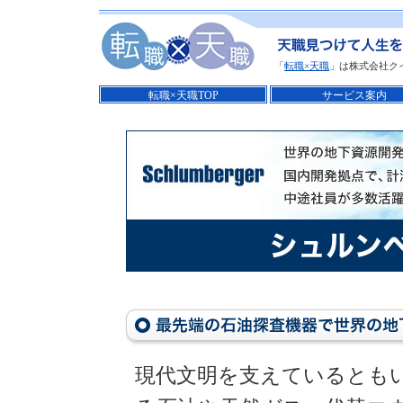
「
転職×天職
」は株式会社ク
転職×天職TOP
サービス案内
現代文明を支えているとも