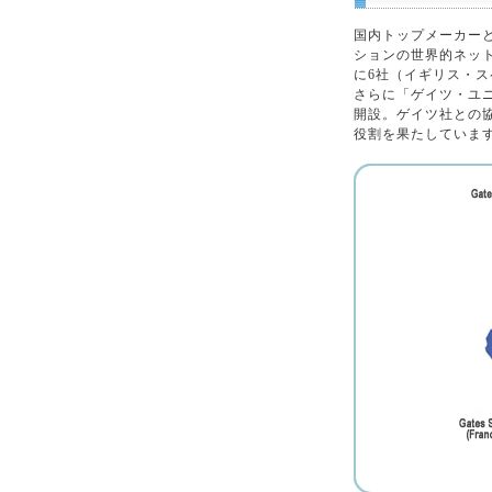
国内トップメーカー
ションの世界的ネッ
に6社（イギリス・
さらに「ゲイツ・ユ
開設。ゲイツ社との
役割を果たしていま