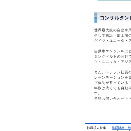
世界最大級の自動車
そして東証一部上場
ゲイツ・ユニッタ・
自動車エンジンをは
ミングベルトの分野
ツ・ユニッタ・アジ
また、ベテラン社員
レゼンテーションを
プ体制が整っている
年数は浅くても自動
す。
是非お問い合わせ下
転職求人特集
経理財務・総