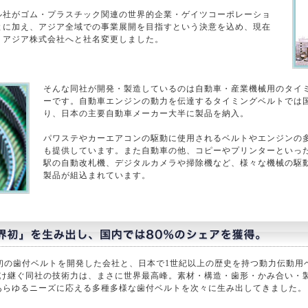
ル社がゴム・プラスチック関連の世界的企業・ゲイツコーポレーショ
とに加え、アジア全域での事業展開を目指すという決意を込め、現在
・アジア株式会社へと社名変更しました。
そんな同社が開発・製造しているのは自動車・産業機械用のタイ
ーです。自動車エンジンの動力を伝達するタイミングベルトでは
り、日本の主要自動車メーカー大半に製品を納入。
パワステやカーエアコンの駆動に使用されるベルトやエンジンの
も提供しています。また自動車の他、コピーやプリンターといった
駅の自動改札機、デジタルカメラや掃除機など、様々な機械の駆
製品が組込まれています。
界初の歯付ベルトを開発した会社と、日本で1世紀以上の歴史を持つ動力伝動用
受け継ぐ同社の技術力は、まさに世界最高峰。素材・構造・歯形・かみ合い・
あらゆるニーズに応える多種多様な歯付ベルトを次々に生み出してきました。