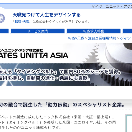
ゲイツ・ユニッタ・アジ
「
転職×天職
」は株式会社クイックが運営しています。
サービス案内
転職求人特集
転職×天職
>
注目企業採用情報
>
ゲイツ
革ベルトの製造に成功したニッタ株式会社（東証・大証一部上場）。
ルト（タイミングベルト）を発明した米国・ユニロイヤル社。その両
に誕生したのがユニッタ株式会社です。