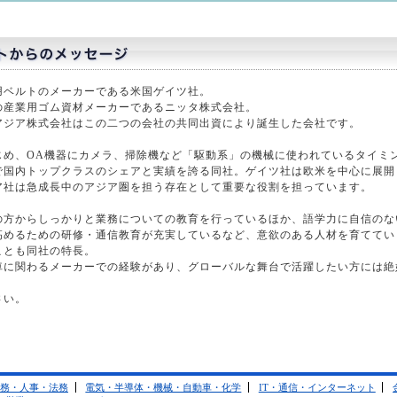
用ベルトのメーカーである米国ゲイツ社。
の産業用ゴム資材メーカーであるニッタ株式会社。
アジア株式会社はこの二つの会社の共同出資により誕生した会社です。
じめ、OA機器にカメラ、掃除機など「駆動系」の機械に使われているタイミ
で国内トップクラスのシェアと実績を誇る同社。ゲイツ社は欧米を中心に展開
ア社は急成長中のアジア圏を担う存在として重要な役割を担っています。
の方からしっかりと業務についての教育を行っているほか、語学力に自信のな
高めるための研修・通信教育が充実しているなど、意欲のある人材を育ててい
ことも同社の特長。
車に関わるメーカーでの経験があり、グローバルな舞台で活躍したい方には絶
さい。
務・人事・法務
電気・半導体・機械・自動車・化学
IT・通信・インターネット