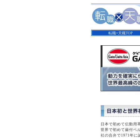
転職×天職TOP
日本で初めて伝動用
世界で初めて歯付ベ
社の合弁で1971年