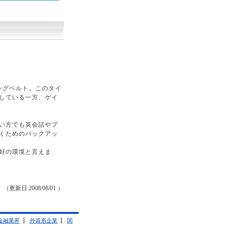
ングベルト。このタイ
している一方、ゲイ
い方でも英会話やプ
くためのバックアッ
好の環境と言えま
（更新日 2008/08/01 ）
金融業界
外資系企業
関