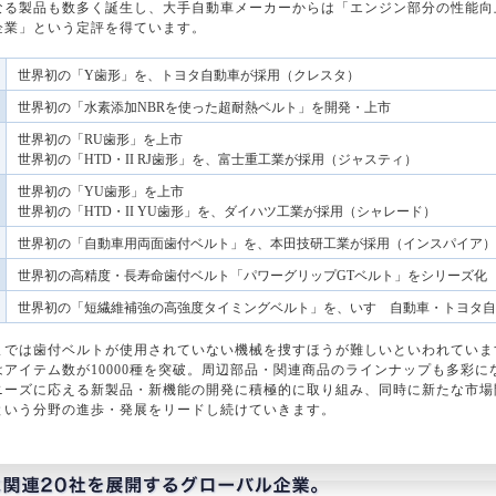
なる製品も数多く誕生し、大手自動車メーカーからは「エンジン部分の性能向
企業」という定評を得ています。
世界初の「Y歯形」を、トヨタ自動車が採用（クレスタ）
世界初の「水素添加NBRを使った超耐熱ベルト」を開発・上市
世界初の「RU歯形」を上市
世界初の「HTD・II RJ歯形」を、富士重工業が採用（ジャスティ）
世界初の「YU歯形」を上市
世界初の「HTD・II YU歯形」を、ダイハツ工業が採用（シャレード）
世界初の「自動車用両面歯付ベルト」を、本田技研工業が採用（インスパイア）
世界初の高精度・長寿命歯付ベルト「パワーグリップGTベルト」をシリーズ化
世界初の「短繊維補強の高強度タイミングベルト」を、いすゞ自動車・トヨタ自
までは歯付ベルトが使用されていない機械を捜すほうが難しいといわれていま
アイテム数が10000種を突破。周辺部品・関連商品のラインナップも多彩に
ニーズに応える新製品・新機能の開発に積極的に取り組み、同時に新たな市場
という分野の進歩・発展をリードし続けていきます。