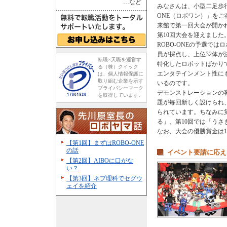
…など
みなさんは、小型二足歩行
ONE（ロボワン）」をご
来館で第一回大会が開かれ
第10回大会を迎えました
ROBO-ONEの予選で
員が採点し、上位32体
転職×天職を運営す
特化したロボットばかり
る（株）クイック
エンタテインメント性に
は、個人情報保護に
取り組む企業を示す
いるのです。
プライバシーマーク
デモンストレーションの
を取得しています。
題が毎回新しく設けられ
られています。ちなみに
る」、第10回では「うさ
なお、大会の優勝賞金は1
【第1回】まずはROBO-ONE
の話
イベント要請に応えるR
【第2回】AIBOに口がな
い？
【第3回】ネプ理科でセグウ
ェイを紹介