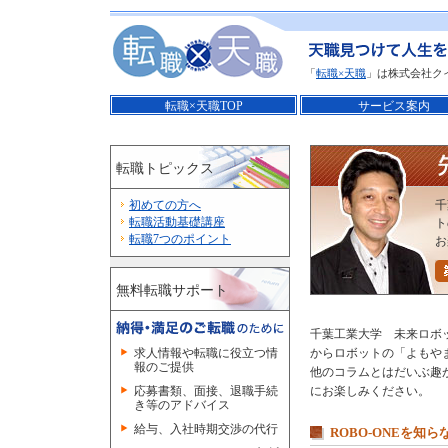
「
転職×天職
」は株式会社ク
転職×天職TOP
サービス案内
転職トピックス
初めての方へ
千
転職活動基礎講座
ト
転職7つのポイント
お
無料転職サポート
千葉工業大学 未来ロボ
求人情報や転職に役立つ情
からロボットの「よもや
報のご提供
他のコラムとはだいぶ趣
応募書類、面接、退職手続
にお楽しみください。
き等のアドバイス
給与、入社時期交渉の代行
ROBO-ONEを知