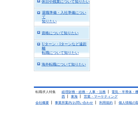
休日や残業について知りたい
退職準備・入社準備につい
て
知りたい
資格について知りたい
Uターン・Iターンなど遠距
離
転職について知りたい
海外転職について知りたい
転職求人特集
経理財務・総務・人事・法務
電気・半導体・
西
東海
営業・マーケティング
会社概要
事業所案内/お問い合わせ
利用規約
個人情報の