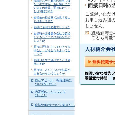
現職がスーツ着用の仕事では
ないのですが、会社帰りにそ
面接日時の
のままの服装で面接に行くこ
とは可能ですか
ご登録いただ
面接前の控え室で注意するこ
お申し込み後の
とはありますか
しません。
面接に名刺は必要でしょうか
職務経歴書
面接時の交通費を会社で負担
ことも可能
してもらうことは可能なので
しょうか
面接に遅刻してしまいそうな
場合は、どうしたらよいでし
ょうか
面接日を先に延ばすことは可
無料転職サ
能ですか
面接後、どのくらいで結果が
出るものなのでしょうか
自己アピール・転職理由に
ついて知りたい
内定後のことについて
知りたい
給与や年収について知りたい