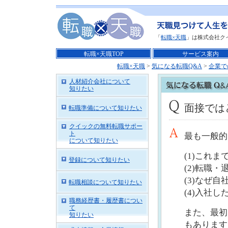
「
転職×天職
」は株式会社ク
転職×天職TOP
サービス案内
転職×天職
>
気になる転職Q&A
>
企業で
人材紹介会社について
知りたい
面接では
転職準備について知りたい
クイックの無料転職サポー
ト
最も一般的
について知りたい
(1)これ
登録について知りたい
(2)転職・
(3)なぜ
転職相談について知りたい
(4)入社
職務経歴書・履歴書につい
て
また、最初
知りたい
もあります