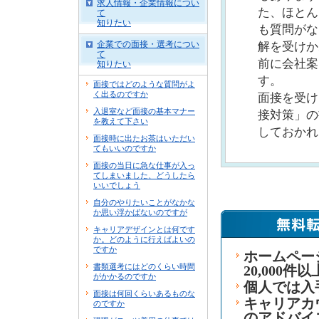
求人情報・企業情報につい
た、ほとん
て
知りたい
も質問がな
企業での面接・選考につい
解を受けか
て
前に会社案
知りたい
す。
面接ではどのような質問がよ
く出るのですか
面接を受け
入退室など面接の基本マナー
接対策」の
を教えて下さい
しておかれ
面接時に出たお茶はいただい
てもいいのですか
面接の当日に急な仕事が入っ
てしまいました、どうしたら
いいでしょう
自分のやりたいことがなかな
か思い浮かばないのですが
キャリアデザインとは何です
か。どのように行えばよいの
ですか
ホームペー
書類選考にはどのくらい時間
20,000件
がかかるのですか
個人では入
面接は何回くらいあるものな
キャリアカ
のですか
のアドバイ