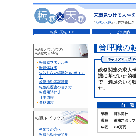
「
転職×天職
」は株式会社ク
転職×天職TOP
サービス案内
管理職の
転職ノウハウの
転職求人特集
転職成功者カルテ
転職体験談
総務関連の求人
失敗しない転職7つのポイン
識に基づいた的
ト
で、満足のいく
転職活動基礎講座
職務経歴書の書き方
た。
転職用語辞典
仕事図鑑
資格図鑑
前 職
業種 ： 日系商社
転職トピックス
職種 ： 総務スタッフ
年収 ： 450万円
初めての方へ
転職活動基礎講座