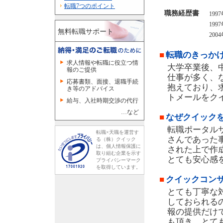
転職7つのポイント
職務経歴書
199
199
無料転職サポート
200
■
転職のきっか
求人情報や転職に役立つ情
大学卒業後、
報のご提供
仕事が多く、
応募書類、面接、退職手続
抱えており、
き等のアドバイス
トメールをク
給与、入社時期交渉の代行
…など
■
なぜクイック
転職ポータル
転職×天職を運営す
さんであった
る（株）クイック
は、個人情報保護に
された上で作
取り組む企業を示す
とても安心感
プライバシーマーク
を取得しています。
■
クイックコン
とても丁寧な
しておられる
報の提供だけ
も頂き、とて