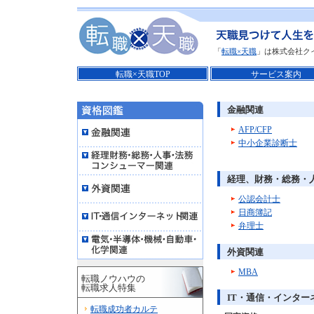
「
転職×天職
」は株式会社ク
転職×天職TOP
サービス案内
金融関連
AFP/CFP
中小企業診断士
経理、財務・総務・
公認会計士
日商簿記
弁理士
外資関連
MBA
転職ノウハウの
転職求人特集
IT・通信・インター
転職成功者カルテ