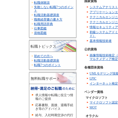
国家資格
転職体験談
失敗しない転職7つのポイン
システムアナリスト
ト
アプリケーションエ
転職活動基礎講座
テクニカルエンジニ
職務経歴書の書き方
テクニカルエンジニ
転職用語辞典
情報セキュリティア
仕事図鑑
初級システムアドミ
資格図鑑
ド）
基本情報技術者
転職トピックス
公的資格
画像情報技術検定（
初めての方へ
マルチメディア検定
転職活動基礎講座
転職7つのポイント
各種団体資格
UMLモデリング技
無料転職サポート
LPIC
インターネット検定
ベンダー資格
求人情報や転職に役立つ情
マイクロソフト
報のご提供
マイクロソフト認定
応募書類、面接、退職手続
MOT
き等のアドバイス
給与、入社時期交渉の代行
オラクル