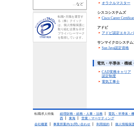
オラクルマスター
…など
シスコシステムズ
転職×天職を運営す
Cisco Career Cer
る（株）クイック
は、個人情報保護に
アドビ
取り組む企業を示す
アドビ認定エキスパ
プライバシーマーク
を取得しています。
サンマイクロシステム
Sun Java認定資格
電気・半導体・機械
CAD実務キャリア
認定制度
電気工事士
転職求人特集
経理財務・総務・人事・法務
電気・半導体・
西
東海
営業・マーケティング
会社概要
事業所案内/お問い合わせ
利用規約
個人情報保