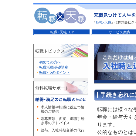
「
転職×天職
」は株式会社ク
転職×天職TOP
サービス案内
転職トピックス
初めての方へ
転職活動基礎講座
転職7つのポイント
無料転職サポート
手続き忘れに
求人情報や転職に役立つ情
転職には様々な
報のご提供
年金・給与天引
応募書類、面接、退職手続
き等のアドバイス
ります。
給与、入社時期交渉の代行
公的なものとは