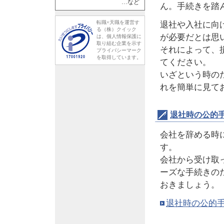
…など
ん。手続きを踏
転職×天職を運営す
退社や入社に向
る（株）クイック
が必要だとは思
は、個人情報保護に
取り組む企業を示す
それによって、
プライバシーマーク
を取得しています。
てください。
いざという時の
れを簡単に見て
退社時の公的
会社を辞める時
す。
会社から受け取
ーズな手続きの
おきましょう。
退社時の公的