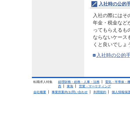
入社時の公的
入社の際にはそ
年金・税金など
ってもらえるも
ならないケース
くと良いでしょ
入社時の公的
転職求人特集
経理財務・総務・人事・法務
電気・半導体・
西
東海
営業・マーケティング
会社概要
事業所案内/お問い合わせ
利用規約
個人情報保