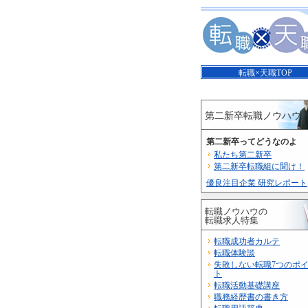
転職×天職TOP
第二新卒転職ノウハウ
第二新卒ってどうなのよ
私たち第二新卒
第二新卒転職組に聞け！
優良注目企業 研究レポート
転職ノウハウの
転職求人特集
転職成功者カルテ
転職体験談
失敗しない転職7つのポ
ト
転職活動基礎講座
職務経歴書の書き方