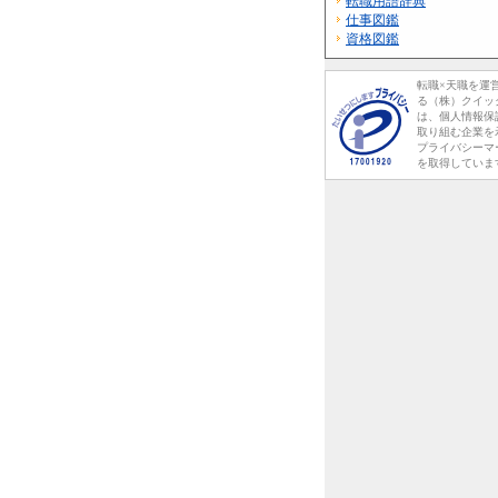
転職用語辞典
仕事図鑑
資格図鑑
転職×天職を運
る（株）クイッ
は、個人情報保
取り組む企業を
プライバシーマ
を取得していま