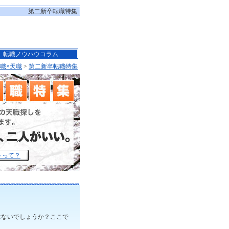
第二新卒転職特集
転職ノウハウコラム
職×天職
>
第二新卒転職特集
トって？
はないでしょうか？ここで