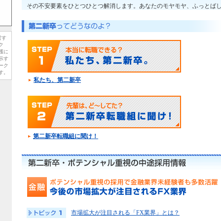
その不安要素をひとつひとつ解消します。あなたのモヤモヤ、ふっとば
営す
ク
護に
示す
ーク
す。
私たち、第二新卒
第二新卒転職組に聞け！
市場拡大が注目される「FX業界」とは？