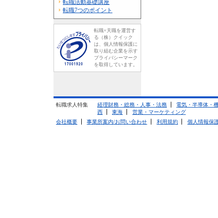
転職活動基礎講座
転職7つのポイント
転職×天職を運営す
る（株）クイック
は、個人情報保護に
取り組む企業を示す
プライバシーマーク
を取得しています。
転職求人特集
経理財務・総務・人事・法務
電気・半導体・
西
東海
営業・マーケティング
会社概要
事業所案内/お問い合わせ
利用規約
個人情報保