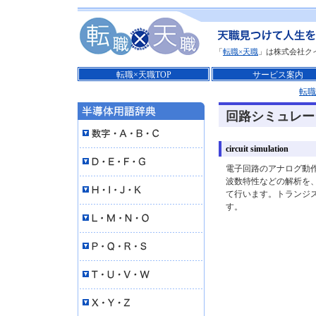
「
転職×天職
」は株式会社ク
転職×天職TOP
サービス案内
転職
回路シミュレー
circuit simulation
電子回路のアナログ動
波数特性などの解析を
て行います。トランジス
す。