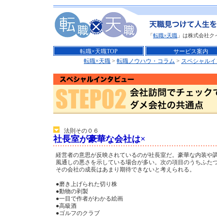
「
転職×天職
」は株式会社ク
転職×天職TOP
サービス案内
転職×天職
>
転職ノウハウ・コラム
>
スペシャルイ
法則その０６
社長室が豪華な会社は×
経営者の意思が反映されているのが社長室だ。豪華な内装や
風通しの悪さを示している場合が多い。次の項目のうちふた
その会社の成長はあまり期待できないと考えられる。
●磨き上げられた切り株
●動物の剥製
●一目で作者がわかる絵画
●高級酒
●ゴルフのクラブ