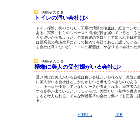
法則その０９
トイレの汚い会社は×
トイレ掃除、机のまわり、工場の清掃の徹底は、経営コンサ
ある。実際これらのスペースの清掃が行き届いているところ
きな違いがあるようだ。企業再建のプロとして知られる日本
は従業員の意識改革にとって極めて有効であると語っている
す会社は良くないが、トイレの状態は、かなりその会社の社
法則その１０
極端に美人の受付嬢がいる会社は×
受け付けに美人がいる会社は良い会社といわれるが、美醜と
に美人がいる会社はどこかおかしいと考えるべきなのである
し、正当な評価をしていないケースが考えられる。経営者の
する姿勢が出ているといえるからだ。美醜という基準を優先
すると考えられる。そんな判断基準の会社で働いても正当に
る。
STEP1へ
戻る