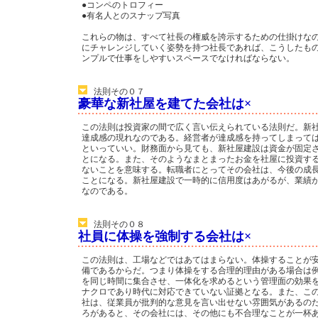
●コンペのトロフィー
●有名人とのスナップ写真
これらの物は、すべて社長の権威を誇示するための仕掛けな
にチャレンジしていく姿勢を持つ社長であれば、こうしたも
ンプルで仕事をしやすいスペースでなければならない。
法則その０７
豪華な新社屋を建てた会社は×
この法則は投資家の間で広く言い伝えられている法則だ。新
達成感の現れなのである。経営者が達成感を持ってしまって
といっていい。財務面から見ても、新社屋建設は資金が固定
とになる。また、そのようなまとまったお金を社屋に投資す
ないことを意味する。転職者にとってその会社は、今後の成
ことになる。新社屋建設で一時的に信用度はあがるが、業績
なのである。
法則その０８
社員に体操を強制する会社は×
この法則は、工場などではあてはまらない。体操することが
備であるからだ。つまり体操をする合理的理由がある場合は
を同じ時間に集合させ、一体化を求めるという管理面の効果
ナクロであり時代に対応できていない証拠となる。また、こ
社は、従業員が批判的な意見を言い出せない雰囲気があるの
ろがあると、その会社には、その他にも不合理なことが一杯