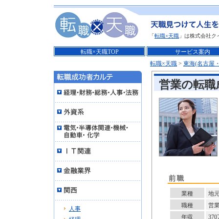
「
転職×天職
」は株式会社ク
転職×天職TOP
サービス案内
転職×天職
>
東海(名古屋
営業の転職
業種
地
職種
営
人事
年収
37