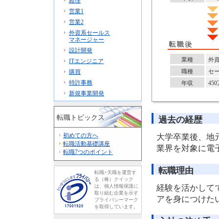
経理
営業1
営業2
外資系セールス
マネージャー
設計開発
業種
外
ITエンジニア
職種
セ
購買
特許事務
年収
45
新規事業開発
転職トピックス
過去の経歴
初めての方へ
大学卒業後、地
転職活動基礎講座
業界を対象に電
転職7つのポイント
転職理由
転職×天職を運営す
る（株）クイック
は、個人情報保護に
経験を活かして
取り組む企業を示す
アを身につけた
プライバシーマーク
を取得しています。