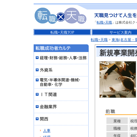
「
転職×天職
」は株式会社ク
転職×天職TOP
サービス案内
転職×天職
>
東海(名古屋・
新規事業開
業種
税
職種
税
人事
年収
40