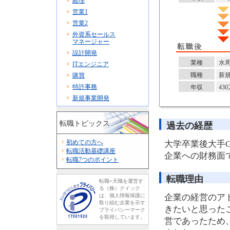
経理
営業1
営業2
外資系セールス
マネージャー
設計開発
業種
水
ITエンジニア
職種
新
購買
特許事務
年収
43
新規事業開発
転職トピックス
過去の経歴
初めての方へ
大学卒業後大手
転職活動基礎講座
企業への財務面
転職7つのポイント
転職理由
転職×天職を運営す
る（株）クイック
は、個人情報保護に
企業の経営のア
取り組む企業を示す
きたいと思った
プライバシーマーク
を取得しています。
営であったため