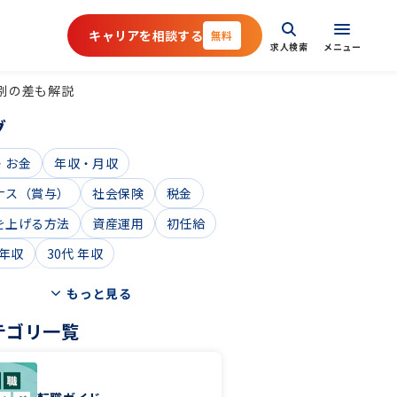
キャリアを相談する
無料
求人検索
メニュー
模別の差も解説
グ
・お金
年収・月収
ナス（賞与）
社会保険
税金
を上げる方法
資産運用
初任給
 年収
30代 年収
もっと見る
テゴリ一覧