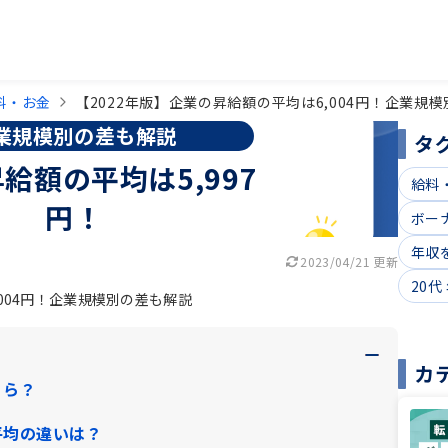
料・お金
【2022年版】企業の昇給額の平均は6,004円！企業規
業規模別の差も解説
タ
給額の平均は5,997
給料
円！
ボー
年収
2023/04/21 更新
20代
,004円！企業規模別の差も解説
カ
くら？
平均の違いは？