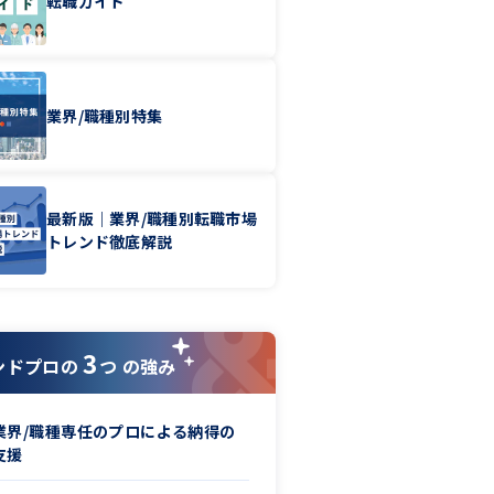
転職ガイド
業界/職種別特集
最新版｜業界/職種別転職市場
トレンド徹底解説
3
ンドプロの
つ の強み
業界/職種専任のプロによる納得の
支援