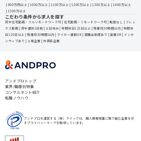
 | 
900万円以上
 | 
1000万以上
 | 
1100万以上
 | 
1200万以上
 | 
1300万以上
 | 
1400万以上
 | 
1500万以上
こだわり条件から求人を探す
完全在宅勤務・フルリモートワーク可
 | 
在宅勤務・リモートワーク可
 | 
転勤なし
 | 
フレッ
クス勤務
 | 
完全週休2日制
 | 
土日休み
 | 
年間休日125日以上
 | 
残業月20時間以内
 | 
年間休
日120日以上
 | 
残業月30時間以内
 | 
マイカー通勤OK
 | 
退職金制度あり
 | 
副業OK
 | 
インセ
ンティブあり
 | 
上場企業
 | 
外資系企業
アンドプロトップ
業界/職種別特集
コンサルタント紹介
転職ノウハウ
アンドプロを運営する（株）クイックは、個人情報保護に取り組む企業を示
すプライバシーマークを取得しています。