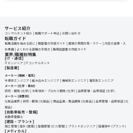
サービス紹介
コンサルタント紹介
転職サポート申込
お問い合わせ
転職ガイド
転職活動を始める前に
履歴書の作成ガイド
面接の質問対策・マナー
内定の返事・入
社準備
よくわかる退職の手続き
職務経歴書の作成ガイド
業界/職種別特集
[IT・通信]
ITエンジニア
ITコンサルタント
[製造業]
メーカー (機械・電気)
半導体エンジニア
組み込みエンジニア
機械系エンジニア
電気系エンジニア
メーカー (化学・素材)
研究・開発 (化学)
生産技術・プロセス開発 (化学)
品質管理・品質保証 (化学)
メーカー (消費財)
化粧品業界
研究・開発 (化粧品)
商品企画・商品開発 (化粧品)
品質管理・品質保証 (化
粧品)
[自動車販売・整備]
自動車整備士
[建設・プラント]
施工管理
設計 (建築)
設備管理 (ビル管理)
プラントエンジニア
設備保全 (プラント)
[メディカル]