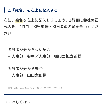
2.「宛名」を左上に記入する
次に、
宛名
を左上に記入しましょう。1行目に
会社の正
式名称
、2行目に
担当部署・担当者の名前
を書いてくだ
さい。
担当者が分からない場合
…
人事部 御中
／
人事部 採用ご担当者様
担当者が分かる場合
…
人事部 山田太郎様
※フルネームがわからなければ、名字だけでもOK
※くわしくは→