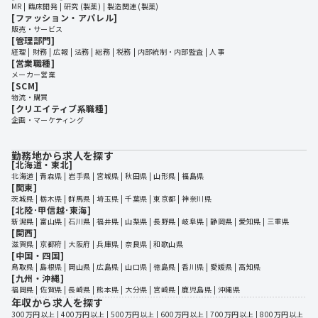
MR
臨床開発
研究 (製薬)
製造関連 (製薬)
[ファッション・アパレル]
販売・サービス
[管理部門]
経理
財務
広報
法務
総務
税務
内部統制・内部監査
人事
[営業職種]
メーカー営業
[SCM]
物流・購買
[クリエイティブ系職種]
企画・マーケティング
勤務地から求人を探す
[北海道・東北]
北海道
 | 
青森県
 | 
岩手県
 | 
宮城県
 | 
秋田県
 | 
山形県
 | 
福島県
[関東]
茨城県
 | 
栃木県
 | 
群馬県
 | 
埼玉県
 | 
千葉県
 | 
東京都
 | 
神奈川県
[北陸･甲信越･東海]
新潟県
 | 
富山県
 | 
石川県
 | 
福井県
 | 
山梨県
 | 
長野県
 | 
岐阜県
 | 
静岡県
 | 
愛知県
 | 
三重県
[関西]
滋賀県
 | 
京都府
 | 
大阪府
 | 
兵庫県
 | 
奈良県
 | 
和歌山県
[中国・四国]
鳥取県
 | 
島根県
 | 
岡山県
 | 
広島県
 | 
山口県
 | 
徳島県
 | 
香川県
 | 
愛媛県
 | 
高知県
[九州・沖縄]
福岡県
 | 
佐賀県
 | 
長崎県
 | 
熊本県
 | 
大分県
 | 
宮崎県
 | 
鹿児島県
 | 
沖縄県
年収から求人を探す
300万円以上
 | 
400万円以上
 | 
500万円以上
 | 
600万円以上
 | 
700万円以上
 | 
800万円以上