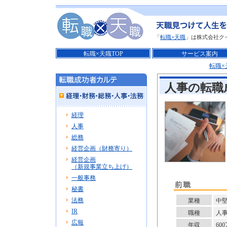
「
転職×天職
」は株式会社ク
転職×天職TOP
サービス案内
転職×
人事の転職
経理
人事
総務
経営企画（財務寄り）
経営企画
（新規事業立ち上げ）
一般事務
秘書
法務
業種
中
IR
職種
人
広報
年収
60