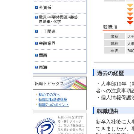
業種
大
職種
人
年収
70
過去の経歴
・人事部10年
転職トピックス
者への注意事項
初めての方へ
・個人情報保護
転職活動基礎講座
転職7つのポイント
転職理由
転職×天職を運営す
新卒入社後に人
る（株）クイック
は、個人情報保護に
てきましたが、
取り組む企業を示す
プライバシーマーク