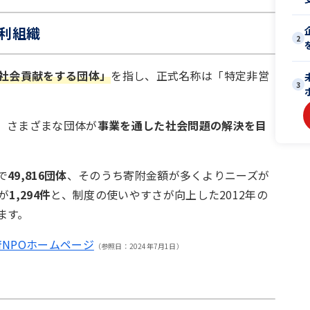
利組織
2
社会貢献をする団体」
を指し、正式名称は「特定非営
3
、さまざまな団体が
事業を通した社会問題の解決を目
で
49,816団体
、そのうち寄附金額が多くよりニーズが
が
1,294件
と、制度の使いやすさが向上した2012年の
ます。
NPOホームページ
（参照日：2024年7月1日）