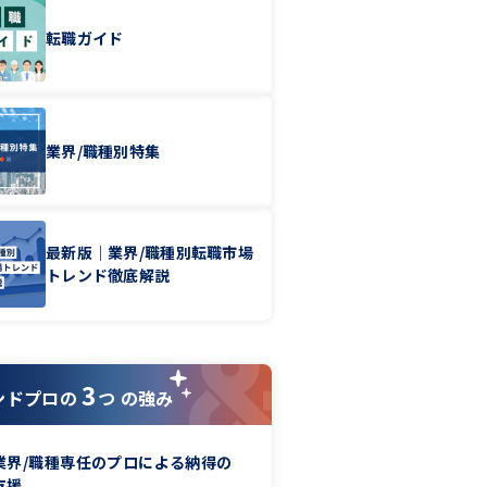
転職ガイド
業界/職種別特集
最新版｜業界/職種別転職市場
トレンド徹底解説
3
ンドプロの
つ の強み
業界/職種専任のプロによる納得の
支援