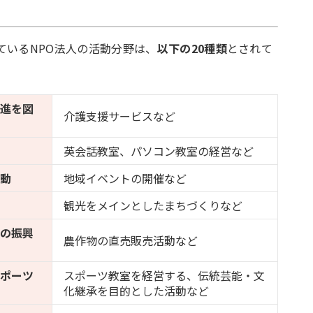
い
ているNPO法人の活動分野は、
以下の20種類
とされて
増進を図
介護支援サービスなど
英会話教室、パソコン教室の経営など
活動
地域イベントの開催など
観光をメインとしたまちづくりなど
域の振興
農作物の直売販売活動など
スポーツ
スポーツ教室を経営する、伝統芸能・文
化継承を目的とした活動など