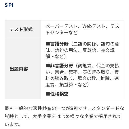
SPI
文中の（ ）の中に入る適切な表現は、次のう
ちどれか？
ペーパーテスト、Webテスト、テス
テスト形式
トセンターなど
感染症対策には、日頃からの対策が有効的だ。
■
言語分野
（二語の関係、語句の意
その中でも手洗い・うがいは、（ ）対策法
味、語句の用法、反意語、長文読
ア：A航空で出発14日前にキャンセルした
と言える。
解…など）
場合、キャンセル料は運賃の30%である。
■
非言語分野
（鶴亀算、代金の支払
出題内容
い、集合、確率、表の読み取り、資
ア、誰にでもできる
イ：B航空で出発3日前にキャンセルした
料の読み取り、場合の数、推論、速
イ、高コストな
場合、キャンセル料は運賃の60%である。
度算、損益算…など）
ウ、効果がそれほど高くない
■
性格検査
エ、ごく限られた人にのみ許された
ウ：A航空で割引プランを予約し、出発22
オ、最近になって発見された
日前にキャンセルした場合、キャンセル料
最も一般的な適性検査の一つが
SPI
です。スタンダードな
は無料である。
試験として、大手企業をはじめ様々な企業で採用されて
います。