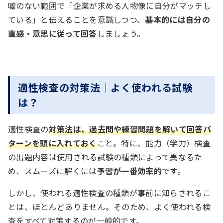
嘘のない範囲で「企業が求める人物像に自分がマッチし
ある事柄が起こる確率を計算して求める問題。
ている」と伝えることを意識しつつ、
基本的には自分の
文の並び替え
直感・意思に従って回答
しましょう。
例）コインを2回投げた場合に、2回とも表が出
バラバラになっている文章を、意味が通るように正
る確率はいくらか？
しい順番に並び替える。
適性検査の対策法｜よく使われる試験
次のア～オの文を意味が通るように並び替えた
は？
表の読み取り
とき、アの次にくる文を選びなさい。
適性検査の
対策法は、過去問や練習問題を解いて回答パ
提示された表から情報を読み取り、問題文で指定さ
ターンを頭に入れておく
こと。特に、能力（学力）検査
れた数値を計算する問題。
ア、特に帰宅時や調理の前後、食事前な
の出題内容は使用される試験の種類によって異なるた
ど、こまめに手を洗うのが望ましい。
め、スムーズに解くには
予習が一番効率的
です。
例）通勤時間について社内アンケートをとった
イ、感染症対策には、日頃からの対策が有
ところ、次の表のような結果が得られた。通勤
しかし、使われる適性検査の種類が事前に知らされるこ
効的だ。
時間が1時間以上の社員は全体の何%か？
とは、ほとんどありません。そのため、よく使われる検
査をすべて対策するのが一般的です。