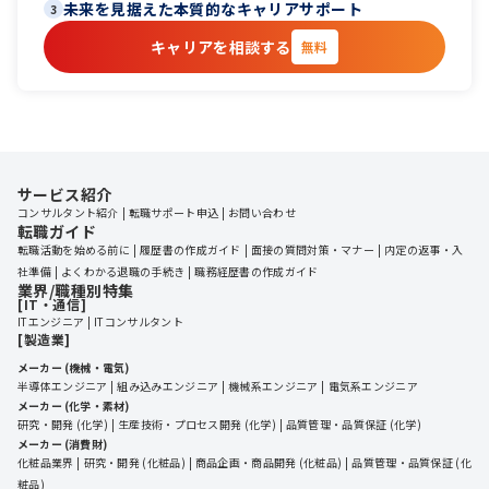
未来を見据えた本質的なキャリアサポート
3
キャリアを相談する
無料
サービス紹介
コンサルタント紹介
転職サポート申込
お問い合わせ
転職ガイド
転職活動を始める前に
履歴書の作成ガイド
面接の質問対策・マナー
内定の返事・入
社準備
よくわかる退職の手続き
職務経歴書の作成ガイド
業界/職種別特集
[IT・通信]
ITエンジニア
ITコンサルタント
[製造業]
メーカー (機械・電気)
半導体エンジニア
組み込みエンジニア
機械系エンジニア
電気系エンジニア
メーカー (化学・素材)
研究・開発 (化学)
生産技術・プロセス開発 (化学)
品質管理・品質保証 (化学)
メーカー (消費財)
化粧品業界
研究・開発 (化粧品)
商品企画・商品開発 (化粧品)
品質管理・品質保証 (化
粧品)