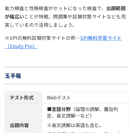
能力検査と性格検査がセットになった検査で、
出題範囲
が幅広い
ことが特徴。問題集や試験対策サイトなども充
場合の数
実しているので活用しましょう。
サイコロを数回振ったときの目の出方など「全部で
※SPIの無料試験対策サイトの例…
SPI無料学習サイト
何通りのパターンがあるか」を計算する問題。
（Study Pro）
例）ある職場では、男性5人と女性2人が在籍し
ている。この中からリーダーとサブリーダーを
玉手箱
1人ずつ決めるとき、選び方は何通りあるか？
テスト形式
Webテスト
推論
■
言語分野
（論理の読解、趣旨判
問題文の情報を読み解き、正しい内容を推論する問
定、長文読解…など）
題。
出題内容
※長文読解は英語も含む。