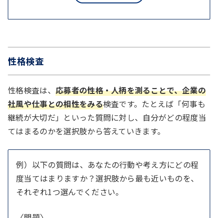
て20個買ったところ、代金は3500円だった。
最初に示された意味と最も合致する言葉を、選
チョコは何個買ったか？
択肢から選びなさい。
性格検査
例）自ら官職などを退くこと。
代金の支払い
性格検査は、
応募者の性格・人柄を測ることで、企業の
代金の清算や値引き、分割払い、割り勘などに関す
ア、更迭
社風や仕事との相性をみる
検査です。たとえば「何事も
る計算問題。支払代金の平均や割合を求める問題が
イ、左遷
継続が大切だ」といった質問に対し、自分がどの程度当
多い。
ウ、勇退
てはまるのかを選択肢から答えていきます。
エ、罷免
例）A・B・C・Dの4人でBBQをする。食材を各
オ、懲戒
例）以下の質問は、あなたの行動や考え方にどの程
自が用意することになり、Aが1500円、Bが
度当てはまりますか？選択肢から最も近いものを、
2000円、Cが1300円、Dは何も買わなかった。
それぞれ1つ選んでください。
4人が食費を同額ずつ負担するには、Dは誰にい
語句の用法
くらずつ支払えばいいか？
〈問題〉