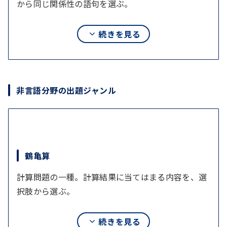
から同じ関係性の語句を選ぶ。
続きを見る
最初に提示された二語の関係を考え、同じ関係
のものをすべて選びなさい。
例）米：食べ物
非言語分野の出題ジャンル
ア、鉄：金属
イ、キャンディ：お菓子
ウ、パン：小麦粉
鶴亀算
計算問題の一種。計算結果に当てはまる内容を、選
択肢から選ぶ。
語句の意味
問題文と同じ意味を持つ語句を、選択肢から選ぶ。
続きを見る
例）150円のチョコと200円のケーキを合わせ