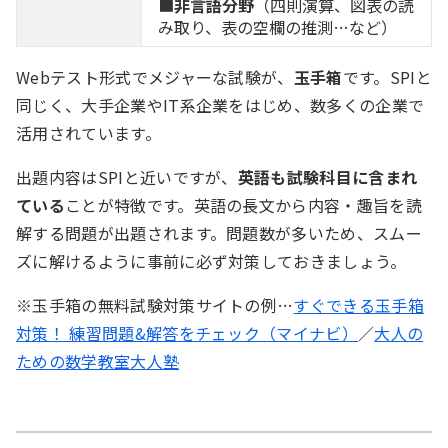
■
非言語分野
（四則演算、図表の読
み取り、表の空欄の推測…など）
例）A・B・C・Dの4人がレースをして、以下の
情報が分かっている。1位になったのは誰か？
Webテスト形式でメジャーな試験が、
玉手箱
です。SPIと
同じく、大手企業やIT系企業をはじめ、数多くの企業で
活用されています。
情報1：Aは1位ではないが、Bより先にゴ
ールした。
出題内容はSPIと近いですが、
英語も試験科目に含まれ
情報2：Cの順位はDより上である。
ている
ことが特徴です。英語の長文から内容・趣旨を読
情報3：Dは4位だった。
解する問題が出題されます。問題数が多いため、スムー
ズに解けるように事前に必ず対策しておきましょう。
※玉手箱の無料試験対策サイトの例…
すぐできる玉手箱
速度算
対策！ 練習問題&解答をチェック（マイナビ）
／
大人の
ための数学教室大人塾
速さ・時間・距離の関係を表す公式を使って、指定
された数値を計算する問題。