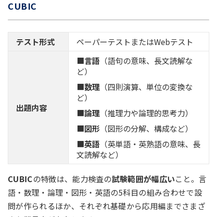
CUBIC
例）A・Bの2名が3km離れた場所から同時に向
かい合って進んでいる。Aが時速4km、Bが時速
2kmのとき、2人が出会うのは何分後か？
テスト形式
ペーパーテストまたはWebテスト
■
言語
（語句の意味、長文読解な
ど）
損益算
■
数理
（四則演算、単位の変換な
ど）
商品の定価・利益・売価などを求める問題。原価・
出題内容
■
論理
（推理力や論理的思考力）
定価・売価の関係は特に説明されないため、事前に
各用語の意味を理解しておく必要がある。
■
図形
（図形の分解、構成など）
■
英語
（英単語・英熟語の意味、長
文読解など）
例）原価に2割の利益を見込んで定価を設定し
た。定価が3500円のとき、原価はいくらか？
CUBIC
の特徴は、能力検査の
試験範囲が幅広い
こと。言
語・数理・論理・図形・英語の5科目の組み合わせで設
問が作られるほか、それぞれ基礎から応用編までさまざ