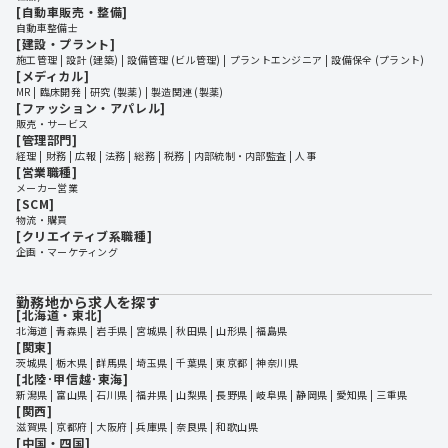
[自動車販売・整備]
自動車整備士
[建設・プラント]
施工管理
設計 (建築)
設備管理 (ビル管理)
プラントエンジニア
設備保全 (プラント)
[メディカル]
MR
臨床開発
研究 (製薬)
製造関連 (製薬)
[ファッション・アパレル]
販売・サービス
[管理部門]
経理
財務
広報
法務
総務
税務
内部統制・内部監査
人事
[営業職種]
メーカー営業
[SCM]
物流・購買
[クリエイティブ系職種]
企画・マーケティング
勤務地から求人を探す
[北海道・東北]
北海道
 | 
青森県
 | 
岩手県
 | 
宮城県
 | 
秋田県
 | 
山形県
 | 
福島県
[関東]
茨城県
 | 
栃木県
 | 
群馬県
 | 
埼玉県
 | 
千葉県
 | 
東京都
 | 
神奈川県
[北陸･甲信越･東海]
新潟県
 | 
富山県
 | 
石川県
 | 
福井県
 | 
山梨県
 | 
長野県
 | 
岐阜県
 | 
静岡県
 | 
愛知県
 | 
三重県
[関西]
滋賀県
 | 
京都府
 | 
大阪府
 | 
兵庫県
 | 
奈良県
 | 
和歌山県
[中国・四国]