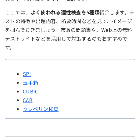
ウ、その際は石鹸を使い、手のひら・手の
甲はもちろん、指の間から手首まで洗うの
ここでは、
よく使われる適性検査を5種類
紹介します。テ
資料の読み取り
がポイントだ。
ストの特徴や出題内容、所要時間などを見て、イメージ
を掴んでおきましょう。市販の問題集や、Web上の無料
表やグラフ、文章などの資料から情報を読み取り、
エ、その中でも手洗い・うがいは、誰でも
テストサイトなどを活用して対策するのもおすすめで
問題文に合致した内容を選択肢から選ぶ問題。
できる対策法と言える。
す。
例）ある航空会社では、搭乗日までの日数によ
オ、終わったら、清潔なタオルやペーパー
ってキャンセル料金が設定されている。次の資
タオルでよく拭き取るのも忘れないように
SPI
料と内容が一致するものは、選択肢ア・イ・ウ
したい。
玉手箱
のどれか？
CUBIC
CAB
クレペリン検査
空欄補充
問題文の空欄に当てはまる適切な文章を、選択肢か
ら選ぶ。