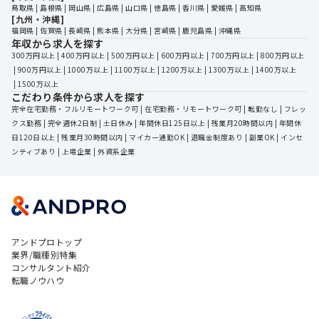
鳥取県
 | 
島根県
 | 
岡山県
 | 
広島県
 | 
山口県
 | 
徳島県
 | 
香川県
 | 
愛媛県
 | 
高知県
[九州・沖縄]
福岡県
 | 
佐賀県
 | 
長崎県
 | 
熊本県
 | 
大分県
 | 
宮崎県
 | 
鹿児島県
 | 
沖縄県
年収から求人を探す
300万円以上
 | 
400万円以上
 | 
500万円以上
 | 
600万円以上
 | 
700万円以上
 | 
800万円以上
 | 
900万円以上
 | 
1000万以上
 | 
1100万以上
 | 
1200万以上
 | 
1300万以上
 | 
1400万以上
 | 
1500万以上
こだわり条件から求人を探す
完全在宅勤務・フルリモートワーク可
 | 
在宅勤務・リモートワーク可
 | 
転勤なし
 | 
フレッ
クス勤務
 | 
完全週休2日制
 | 
土日休み
 | 
年間休日125日以上
 | 
残業月20時間以内
 | 
年間休
日120日以上
 | 
残業月30時間以内
 | 
マイカー通勤OK
 | 
退職金制度あり
 | 
副業OK
 | 
インセ
ンティブあり
 | 
上場企業
 | 
外資系企業
アンドプロトップ
業界/職種別特集
コンサルタント紹介
転職ノウハウ