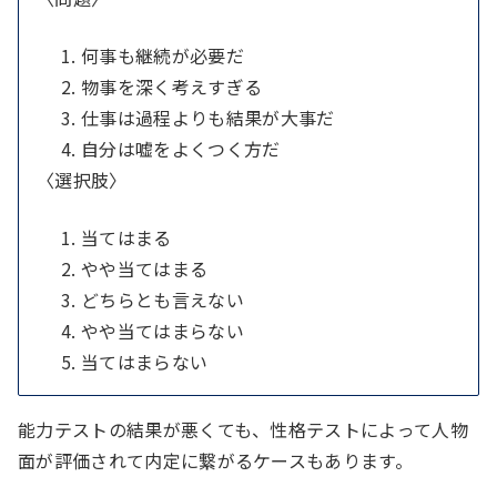
問題で示された語句と同じ用法のものを、選択肢か
ら選ぶ。
何事も継続が必要だ
集合
物事を深く考えすぎる
仕事は過程よりも結果が大事だ
グループ分けのなかから、設問で聞かれている条件
最初に示された文章の下線部の意味と、最も近
自分は嘘をよくつく方だ
に合う人数などを導き出す問題。
い意味で使われているものを選択肢から選びな
〈選択肢〉
さい。
例）大学生100人を対象に、アルバイトに関す
当てはまる
例）お目が高い
るアンケートをとった。その結果、Aでのアル
やや当てはまる
バイト経験者が60人、Bでのアルバイト経験者
どちらとも言えない
ア、目が悪い
が20人いた。アルバイト経験が無いと答えた学
やや当てはまらない
イ、見た目が良くない
生は30人いた。このとき、A・Bどちらでもア
当てはまらない
ウ、目が利く
ルバイトをしていた学生は何人か？
エ、ひどい目にあう
能力テストの結果が悪くても、性格テストによって人物
オ、人目を引く
面が評価されて内定に繋がるケースもあります。
確率