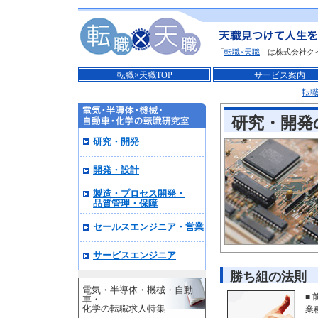
「
転職×天職
」は株式会社ク
転職×天職TOP
サービス案内
転職
研究・開発
研究・開発
開発・設計
製造・プロセス開発・
品質管理・保障
セールスエンジニア・営業
サービスエンジニア
勝ち組の法則
電気・半導体・機械・自動
■ 
車・
化学の転職求人特集
業