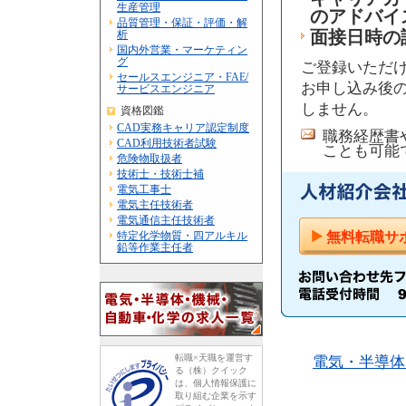
生産管理
のアドバイ
品質管理・保証・評価・解
析
面接日時の
国内外営業・マーケティン
グ
ご登録いただ
セールスエンジニア・FAE/
お申し込み後の
サービスエンジニア
しません。
資格図鑑
CAD実務キャリア認定制度
職務経歴書
CAD利用技術者試験
ことも可能
危険物取扱者
技術士・技術士補
電気工事士
電気主任技術者
電気通信主任技術者
特定化学物質・四アルキル
無料転職サ
鉛等作業主任者
転職×天職を運営す
電気・半導体
る（株）クイック
は、個人情報保護に
取り組む企業を示す