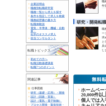
職
企業説明会
年
職種別転職研究室
職種一覧から求人を探す
条件を指定して求人を検索
職務経歴書の書き方
研究・開発転
転職体験談
電気・半導体・機械・自動
職
車・
ー
化学のオススメ求人
求
担当コンサルタント
と
具
し
転職トピックス
初めての方へ
転職活動基礎講座
転職7つのポイント
関連記事
仕事図鑑
ホームペー
研究（基礎・応用）・開発
20,000件
設計（回路・実装）
個人では入
設計（電気・電子制御）
プロセス開発・製造技術・
キャリアカ