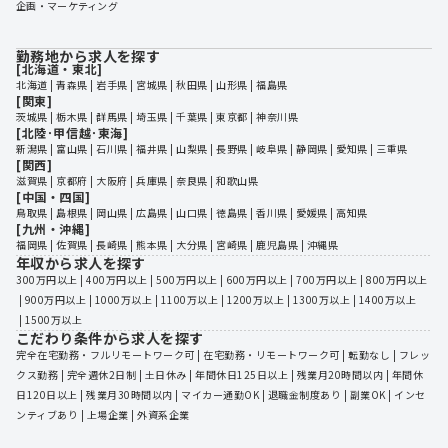
企画・マーケティング
勤務地から求人を探す
[北海道・東北]
北海道
 | 
青森県
 | 
岩手県
 | 
宮城県
 | 
秋田県
 | 
山形県
 | 
福島県
[関東]
茨城県
 | 
栃木県
 | 
群馬県
 | 
埼玉県
 | 
千葉県
 | 
東京都
 | 
神奈川県
[北陸･甲信越･東海]
新潟県
 | 
富山県
 | 
石川県
 | 
福井県
 | 
山梨県
 | 
長野県
 | 
岐阜県
 | 
静岡県
 | 
愛知県
 | 
三重県
[関西]
滋賀県
 | 
京都府
 | 
大阪府
 | 
兵庫県
 | 
奈良県
 | 
和歌山県
[中国・四国]
鳥取県
 | 
島根県
 | 
岡山県
 | 
広島県
 | 
山口県
 | 
徳島県
 | 
香川県
 | 
愛媛県
 | 
高知県
[九州・沖縄]
福岡県
 | 
佐賀県
 | 
長崎県
 | 
熊本県
 | 
大分県
 | 
宮崎県
 | 
鹿児島県
 | 
沖縄県
年収から求人を探す
300万円以上
 | 
400万円以上
 | 
500万円以上
 | 
600万円以上
 | 
700万円以上
 | 
800万円以上
 | 
900万円以上
 | 
1000万以上
 | 
1100万以上
 | 
1200万以上
 | 
1300万以上
 | 
1400万以上
 | 
1500万以上
こだわり条件から求人を探す
完全在宅勤務・フルリモートワーク可
 | 
在宅勤務・リモートワーク可
 | 
転勤なし
 | 
フレッ
クス勤務
 | 
完全週休2日制
 | 
土日休み
 | 
年間休日125日以上
 | 
残業月20時間以内
 | 
年間休
日120日以上
 | 
残業月30時間以内
 | 
マイカー通勤OK
 | 
退職金制度あり
 | 
副業OK
 | 
インセ
ンティブあり
 | 
上場企業
 | 
外資系企業