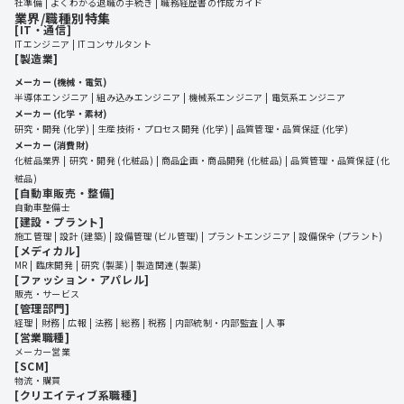
社準備
よくわかる退職の手続き
職務経歴書の作成ガイド
業界/職種別特集
[IT・通信]
ITエンジニア
ITコンサルタント
[製造業]
メーカー (機械・電気)
半導体エンジニア
組み込みエンジニア
機械系エンジニア
電気系エンジニア
メーカー (化学・素材)
研究・開発 (化学)
生産技術・プロセス開発 (化学)
品質管理・品質保証 (化学)
メーカー (消費財)
化粧品業界
研究・開発 (化粧品)
商品企画・商品開発 (化粧品)
品質管理・品質保証 (化
粧品)
[自動車販売・整備]
自動車整備士
[建設・プラント]
施工管理
設計 (建築)
設備管理 (ビル管理)
プラントエンジニア
設備保全 (プラント)
[メディカル]
MR
臨床開発
研究 (製薬)
製造関連 (製薬)
[ファッション・アパレル]
販売・サービス
[管理部門]
経理
財務
広報
法務
総務
税務
内部統制・内部監査
人事
[営業職種]
メーカー営業
[SCM]
物流・購買
[クリエイティブ系職種]