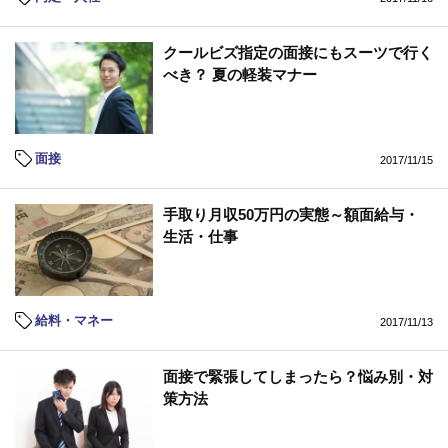
クールビズ指定の面接にもスーツで行く
べき？ 夏の軽装マナー
面接
2017/11/15
手取り月収50万円の実態～額面給与・
生活・仕事
給料・マネー
2017/11/13
面接で緊張してしまったら？悩み別・対
策方法