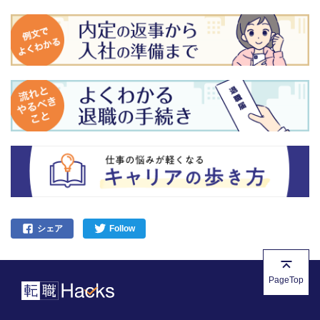
シェア
Follow
PageTop