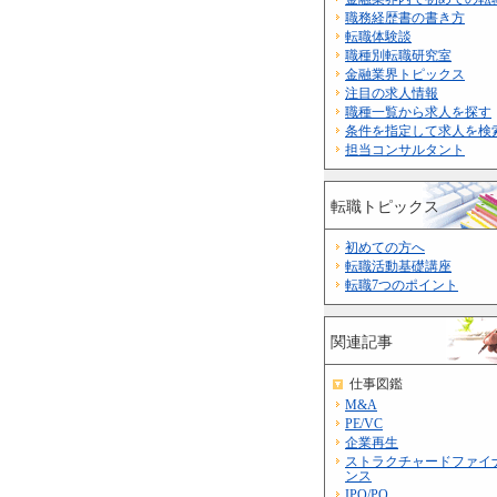
職務経歴書の書き方
転職体験談
職種別転職研究室
金融業界トピックス
注目の求人情報
職種一覧から求人を探す
条件を指定して求人を検
担当コンサルタント
転職トピックス
初めての方へ
転職活動基礎講座
転職7つのポイント
関連記事
仕事図鑑
M&A
PE/VC
企業再生
ストラクチャードファイ
ンス
IPO/PO