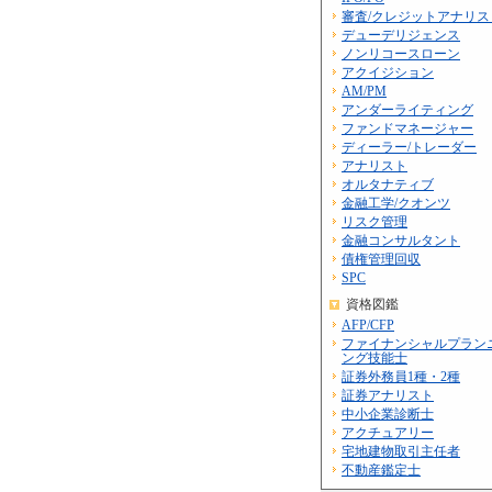
審査/クレジットアナリス
デューデリジェンス
ノンリコースローン
アクイジション
AM/PM
アンダーライティング
ファンドマネージャー
ディーラー/トレーダー
アナリスト
オルタナティブ
金融工学/クオンツ
リスク管理
金融コンサルタント
債権管理回収
SPC
資格図鑑
AFP/CFP
ファイナンシャルプラン
ング技能士
証券外務員1種・2種
証券アナリスト
中小企業診断士
アクチュアリー
宅地建物取引主任者
不動産鑑定士