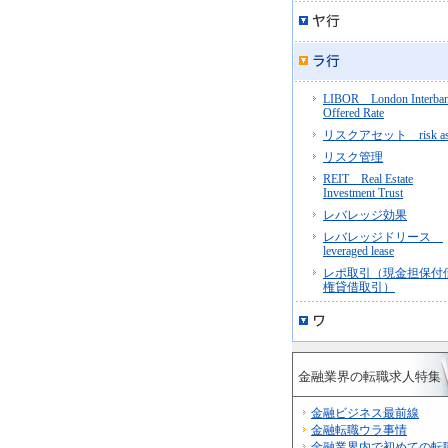
LIBOR London Interba
Offered Rate
リスクアセット risk ass
リスク管理
REIT Real Estate
Investment Trust
レバレッジ効果
レバレッジドリース
leveraged lease
レポ取引（現金担保付
権貸借取引）
金融業界の転職求人特集
金融ビジネス最前線
金融転職ウラ事情
金融業界内で初めての転