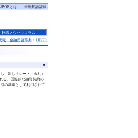
LIBORとは ─ 金融用語辞典
転職ノウハウコラム
天職 金融用語辞典
>
LIBOR
うち、出し手レート（金利）
ばれる。国際的な融資契約の
取引の基準として利用されて