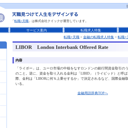
「
転職×天職
」は株式会社クイックが運営しています。
サービス案内
転職求人特集
転職×天職
>
金融の転職求人特集
>
転職×
LIBOR London Interbank Offered Rate
内容
「ライボー」は、ユーロ市場の中核をなすロンドンの銀行間資金取引の
のこと。逆に、資金を取り入れる金利は「LIBID」（ライビッド）と呼
際、金利は「LIBORに何％上乗せするか」で決定されるなど、国際金融
いる。
金融用語辞典TOPへ