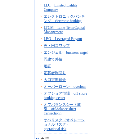
LLC Limited Lialility
Company
エレクトロニックバンキ
ング electronic banking
LTCM Long Term Capital
Management
LBO Leveraged Buyout
円・円スワップ
エンジェル business angel
円建て外債
追証
応募者利回り
大口定期預金
オーバーローン overloan
オフショア市場 off-shore
banking center
オフバランスシート取
引 off-balance sheet
transactionn
オペリスク（オペレーシ
ョナルリスク）
operational risk