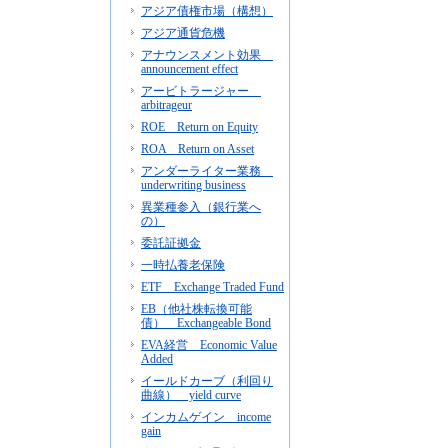
アジア債権市場（構想）
アジア通貨危機
アナウンスメント効果
announcement effect
アービトラージャー
arbitrageur
ROE Return on Equity
ROA Return on Asset
アンダーライター業務
underwriting business
異業種参入（銀行業へ
の）
委託証拠金
一時払養老保険
ETF Exchange Traded Fund
EB（他社株転換可能
債） Exchangeable Bond
EVA経営 Economic Value
Added
イールドカーブ（利回り
曲線） yield curve
インカムゲイン income
gain