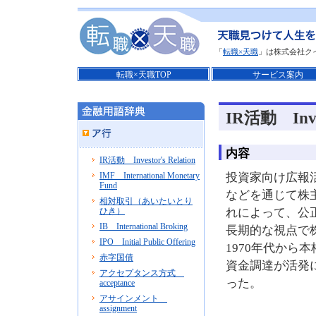
「
転職×天職
」は株式会社ク
転職×天職TOP
サービス案内
IR活動 Inves
内容
IR活動 Investor's Relation
IMF International Monetary
投資家向け広報
Fund
などを通じて株
相対取引（あいたいとり
ひき）
れによって、公
IB International Broking
長期的な視点で
IPO Initial Public Offering
1970年代か
赤字国債
資金調達が活発に
アクセプタンス方式
った。
acceptance
アサインメント
assignment