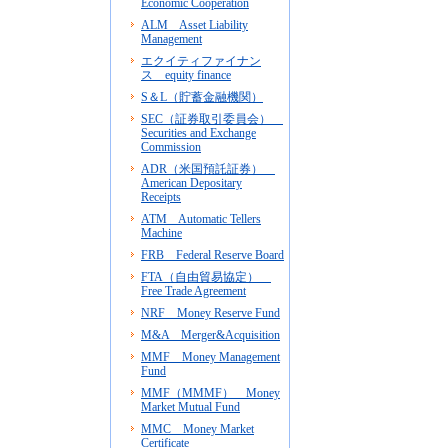
Economic Cooperation
ALM Asset Liability
Management
エクイティファイナン
ス equity finance
S＆L（貯蓄金融機関）
SEC（証券取引委員会）
Securities and Exchange
Commission
ADR（米国預託証券）
American Depositary
Receipts
ATM Automatic Tellers
Machine
FRB Federal Reserve Board
FTA（自由貿易協定）
Free Trade Agreement
NRF Money Reserve Fund
M&A Merger&Acquisition
MMF Money Management
Fund
MMF（MMMF） Money
Market Mutual Fund
MMC Money Market
Certificate