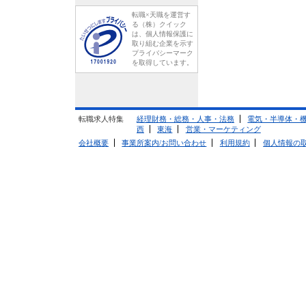
転職×天職を運営す
る（株）クイック
は、個人情報保護に
取り組む企業を示す
プライバシーマーク
を取得しています。
転職求人特集
経理財務・総務・人事・法務
電気・半導体・
西
東海
営業・マーケティング
会社概要
事業所案内/お問い合わせ
利用規約
個人情報の