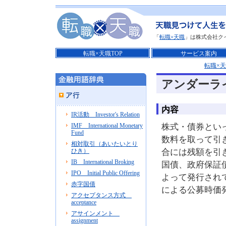
「
転職×天職
」は株式会社ク
転職×天職TOP
サービス案内
転職×
アンダーライター
内容
IR活動 Investor's Relation
IMF International Monetary
株式・債券とい
Fund
数料を取って引
相対取引（あいたいとり
ひき）
合には残額を引
IB International Broking
国債、政府保証
IPO Initial Public Offering
よって発行され
赤字国債
による公募時価
アクセプタンス方式
acceptance
アサインメント
assignment