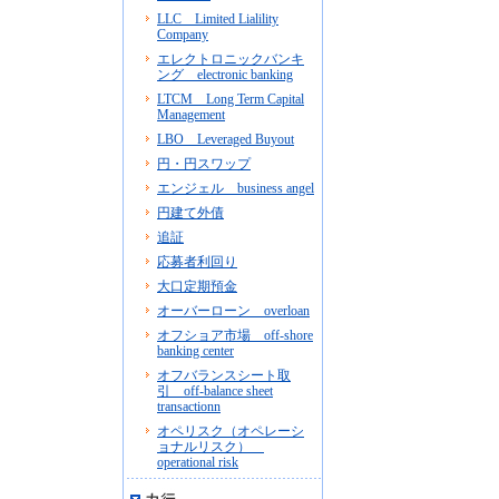
LLC Limited Lialility
Company
エレクトロニックバンキ
ング electronic banking
LTCM Long Term Capital
Management
LBO Leveraged Buyout
円・円スワップ
エンジェル business angel
円建て外債
追証
応募者利回り
大口定期預金
オーバーローン overloan
オフショア市場 off-shore
banking center
オフバランスシート取
引 off-balance sheet
transactionn
オペリスク（オペレーシ
ョナルリスク）
operational risk