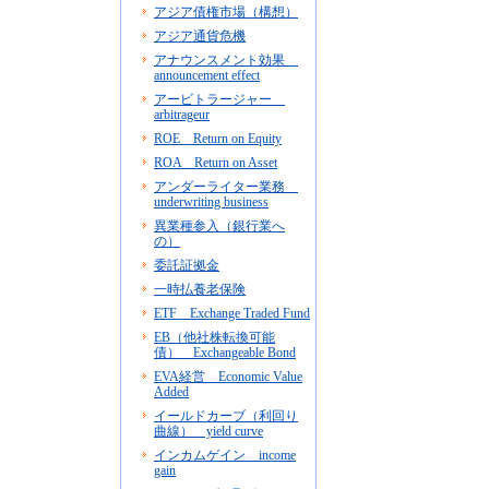
アジア債権市場（構想）
アジア通貨危機
アナウンスメント効果
announcement effect
アービトラージャー
arbitrageur
ROE Return on Equity
ROA Return on Asset
アンダーライター業務
underwriting business
異業種参入（銀行業へ
の）
委託証拠金
一時払養老保険
ETF Exchange Traded Fund
EB（他社株転換可能
債） Exchangeable Bond
EVA経営 Economic Value
Added
イールドカーブ（利回り
曲線） yield curve
インカムゲイン income
gain