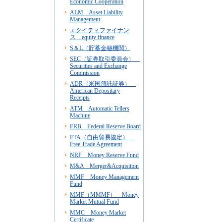
Economic Cooperation
ALM Asset Liability
Management
エクイティファイナン
ス equity finance
S＆L（貯蓄金融機関）
SEC（証券取引委員会）
Securities and Exchange
Commission
ADR（米国預託証券）
American Depositary
Receipts
ATM Automatic Tellers
Machine
FRB Federal Reserve Board
FTA（自由貿易協定）
Free Trade Agreement
NRF Money Reserve Fund
M&A Merger&Acquisition
MMF Money Management
Fund
MMF（MMMF） Money
Market Mutual Fund
MMC Money Market
Certificate