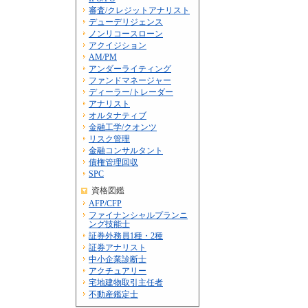
審査/クレジットアナリスト
デューデリジェンス
ノンリコースローン
アクイジション
AM/PM
アンダーライティング
ファンドマネージャー
ディーラー/トレーダー
アナリスト
オルタナティブ
金融工学/クオンツ
リスク管理
金融コンサルタント
債権管理回収
SPC
資格図鑑
AFP/CFP
ファイナンシャルプランニ
ング技能士
証券外務員1種・2種
証券アナリスト
中小企業診断士
アクチュアリー
宅地建物取引主任者
不動産鑑定士