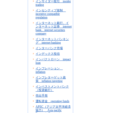
インサイダー取引 insider
trading
インセンティブ規制
incentive compatible
regulation
インターネット銀行、イ
ンターネット証券 internet
bank、internet securities
company
インターネットバンキン
グ internet banking
インターバンク市場
インデックス投信
インパクトローン impact
loan
インフレーション
inflation
インフレターゲット政
策 inflation targeting
インベストメントバンク
（投資銀行）
売出手形
運転資金 operating funds
APEC（アジア太平洋経済
協力） Asia pacific