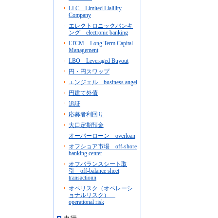
LLC Limited Lialility
Company
エレクトロニックバンキ
ング electronic banking
LTCM Long Term Capital
Management
LBO Leveraged Buyout
円・円スワップ
エンジェル business angel
円建て外債
追証
応募者利回り
大口定期預金
オーバーローン overloan
オフショア市場 off-shore
banking center
オフバランスシート取
引 off-balance sheet
transactionn
オペリスク（オペレーシ
ョナルリスク）
operational risk