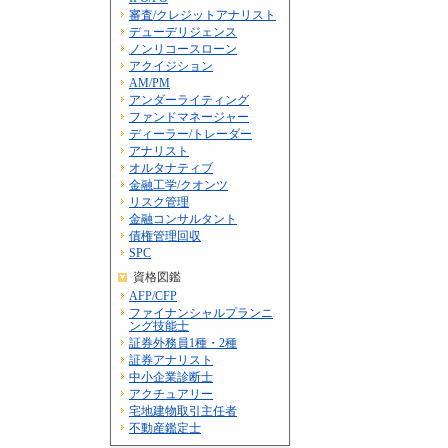
審査/クレジットアナリスト
デューデリジェンス
ノンリコースローン
アクイジション
AM/PM
アンダーライティング
ファンドマネージャー
ディーラー/トレーダー
アナリスト
オルタナティブ
金融工学/クオンツ
リスク管理
金融コンサルタント
債権管理回収
SPC
資格図鑑
AFP/CFP
ファイナンシャルプランニ
ング技能士
証券外務員1種・2種
証券アナリスト
中小企業診断士
アクチュアリー
宅地建物取引主任者
不動産鑑定士