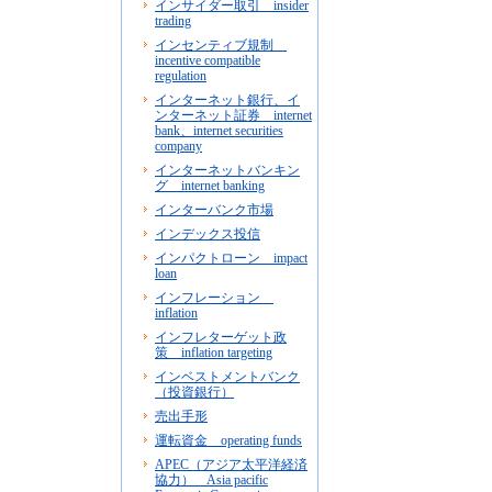
インサイダー取引 insider
trading
インセンティブ規制
incentive compatible
regulation
インターネット銀行、イ
ンターネット証券 internet
bank、internet securities
company
インターネットバンキン
グ internet banking
インターバンク市場
インデックス投信
インパクトローン impact
loan
インフレーション
inflation
インフレターゲット政
策 inflation targeting
インベストメントバンク
（投資銀行）
売出手形
運転資金 operating funds
APEC（アジア太平洋経済
協力） Asia pacific