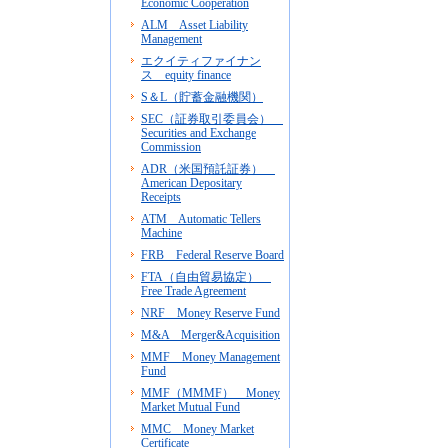
Economic Cooperation
ALM Asset Liability
Management
エクイティファイナン
ス equity finance
S＆L（貯蓄金融機関）
SEC（証券取引委員会）
Securities and Exchange
Commission
ADR（米国預託証券）
American Depositary
Receipts
ATM Automatic Tellers
Machine
FRB Federal Reserve Board
FTA（自由貿易協定）
Free Trade Agreement
NRF Money Reserve Fund
M&A Merger&Acquisition
MMF Money Management
Fund
MMF（MMMF） Money
Market Mutual Fund
MMC Money Market
Certificate