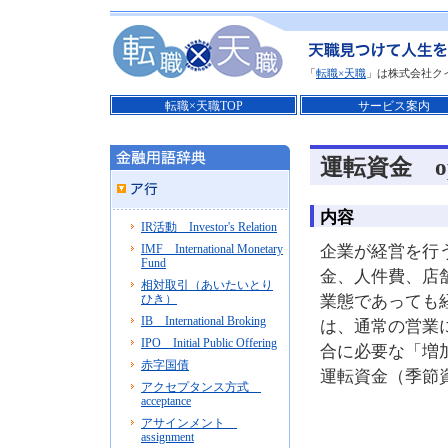
「
転職×天職
」は株式会社ク
転職×天職TOP
サービス案内
運転資金 oper
内容
IR活動 Investor's Relation
IMF International Monetary
企業が経営を行
Fund
金、人件費、店
相対取引（あいたいとり
ひき）
業態であっても
IB International Broking
は、通常の営業
IPO Initial Public Offering
合に必要な「増
赤字国債
運転資金（季節
アクセプタンス方式
acceptance
アサインメント
assignment