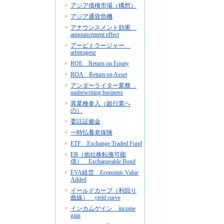
アジア債権市場（構想）
アジア通貨危機
アナウンスメント効果
announcement effect
アービトラージャー
arbitrageur
ROE Return on Equity
ROA Return on Asset
アンダーライター業務
underwriting business
異業種参入（銀行業へ
の）
委託証拠金
一時払養老保険
ETF Exchange Traded Fund
EB（他社株転換可能
債） Exchangeable Bond
EVA経営 Economic Value
Added
イールドカーブ（利回り
曲線） yield curve
インカムゲイン income
gain