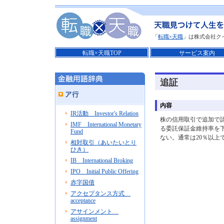
「
転職×天職
」は株式会社ク
転職×天職TOP
サービス案内
追証
内容
IR活動 Investor's Relation
株の信用取引で追加で
IMF International Monetary
る委託保証金維持率を
Fund
ない。通常は20％以上
相対取引（あいたいとり
ひき）
IB International Broking
IPO Initial Public Offering
赤字国債
アクセプタンス方式
acceptance
アサインメント
assignment