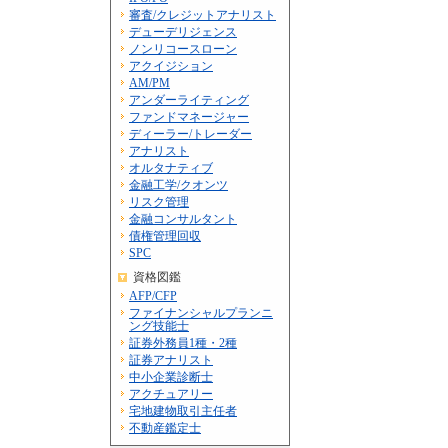
審査/クレジットアナリスト
デューデリジェンス
ノンリコースローン
アクイジション
AM/PM
アンダーライティング
ファンドマネージャー
ディーラー/トレーダー
アナリスト
オルタナティブ
金融工学/クオンツ
リスク管理
金融コンサルタント
債権管理回収
SPC
資格図鑑
AFP/CFP
ファイナンシャルプランニ
ング技能士
証券外務員1種・2種
証券アナリスト
中小企業診断士
アクチュアリー
宅地建物取引主任者
不動産鑑定士