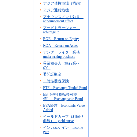
アジア債権市場（構想）
アジア通貨危機
アナウンスメント効果
announcement effect
アービトラージャー
arbitrageur
ROE Return on Equity
ROA Return on Asset
アンダーライター業務
underwriting business
異業種参入（銀行業へ
の）
委託証拠金
一時払養老保険
ETF Exchange Traded Fund
EB（他社株転換可能
債） Exchangeable Bond
EVA経営 Economic Value
Added
イールドカーブ（利回り
曲線） yield curve
インカムゲイン income
gain