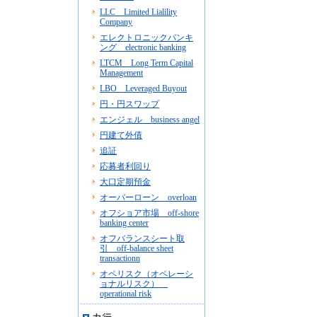
LLC Limited Lialility
Company
エレクトロニックバンキ
ング electronic banking
LTCM Long Term Capital
Management
LBO Leveraged Buyout
円・円スワップ
エンジェル business angel
円建て外債
追証
応募者利回り
大口定期預金
オーバーローン overloan
オフショア市場 off-shore
banking center
オフバランスシート取
引 off-balance sheet
transactionn
オペリスク（オペレーシ
ョナルリスク）
operational risk