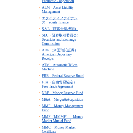
Economic Cooperation
ALM Asset Liability
Management
エクイティファイナン
ス equity finance
S＆L（貯蓄金融機関）
SEC（証券取引委員会）
Securities and Exchange
Commission
ADR（米国預託証券）
American Depositary
Receipts
ATM Automatic Tellers
Machine
FRB Federal Reserve Board
FTA（自由貿易協定）
Free Trade Agreement
NRF Money Reserve Fund
M&A Merger&Acquisition
MMF Money Management
Fund
MMF（MMMF） Money
Market Mutual Fund
MMC Money Market
Certificate