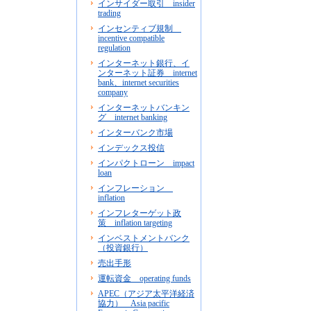
インサイダー取引 insider
trading
インセンティブ規制
incentive compatible
regulation
インターネット銀行、イ
ンターネット証券 internet
bank、internet securities
company
インターネットバンキン
グ internet banking
インターバンク市場
インデックス投信
インパクトローン impact
loan
インフレーション
inflation
インフレターゲット政
策 inflation targeting
インベストメントバンク
（投資銀行）
売出手形
運転資金 operating funds
APEC（アジア太平洋経済
協力） Asia pacific