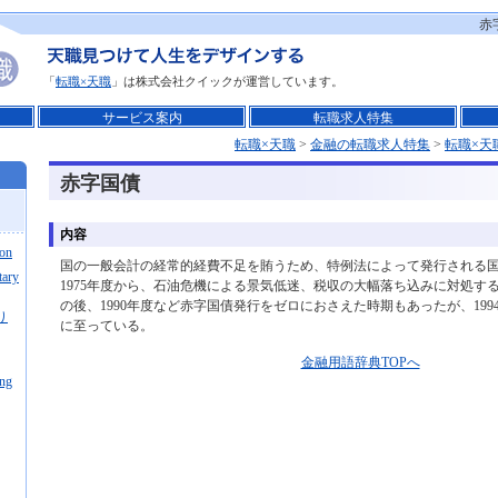
赤
「
転職×天職
」は株式会社クイックが運営しています。
サービス案内
転職求人特集
転職×天職
>
金融の転職求人特集
>
転職×天
赤字国債
内容
on
国の一般会計の経常的経費不足を賄うため、特例法によって発行される
tary
1975年度から、石油危機による景気低迷、税収の大幅落ち込みに対処す
の後、1990年度など赤字国債発行をゼロにおさえた時期もあったが、19
り
に至っている。
金融用語辞典TOPへ
ing