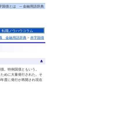
字国債とは ─ 金融用語辞典
転職ノウハウコラム
職 金融用語辞典
>
赤字国債
国債。特例国債ともいう。
るために大量発行された。そ
94年度に発行が再開され現在