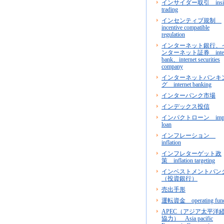
インサイダー取引 insid
trading
インセンティブ規制
incentive compatible
regulation
インターネット銀行、
ンターネット証券 inter
bank、internet securities
company
インターネットバンキ
グ internet banking
インターバンク市場
インデックス投信
インパクトローン impa
loan
インフレーション
inflation
インフレターゲット政
策 inflation targeting
インベストメントバン
（投資銀行）
売出手形
運転資金 operating fun
APEC（アジア太平洋
協力） Asia pacific