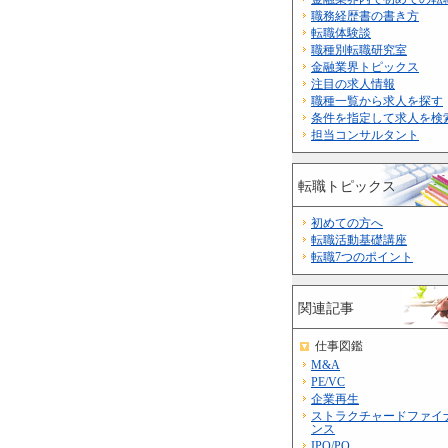
職務経歴書の書き方
転職体験談
職種別転職研究室
金融業界トピックス
注目の求人情報
職種一覧から求人を探す
条件を指定して求人を検
担当コンサルタント
転職トピックス
初めての方へ
転職活動基礎講座
転職7つのポイント
関連記事
仕事図鑑
M&A
PE/VC
企業再生
ストラクチャードファイ
ンス
IPO/PO