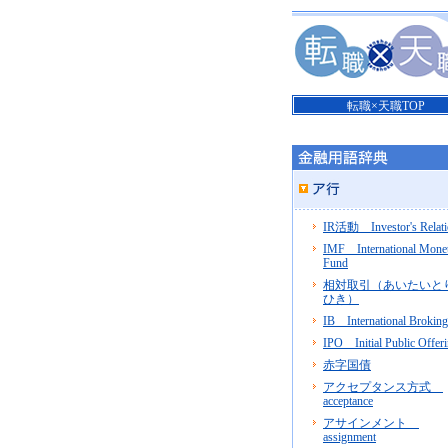
転職×天職TOP
IR活動 Investor's Relati
IMF International Mone
Fund
相対取引（あいたいと
ひき）
IB International Broking
IPO Initial Public Offer
赤字国債
アクセプタンス方式
acceptance
アサインメント
assignment