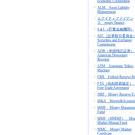
Economic Cooperation
ALM Asset Liability
Management
エクイティファイナン
ス equity finance
S＆L（貯蓄金融機関）
SEC（証券取引委員
Securities and Exchange
Commission
ADR（米国預託証券
American Depositary
Receipts
ATM Automatic Tellers
Machine
FRB Federal Reserve B
FTA（自由貿易協定
Free Trade Agreement
NRF Money Reserve F
M&A Merger&Acquisit
MMF Money Managem
Fund
MMF（MMMF） Mon
Market Mutual Fund
MMC Money Market
Certificate