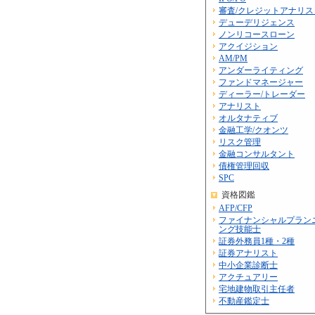
審査/クレジットアナリス
デューデリジェンス
ノンリコースローン
アクイジション
AM/PM
アンダーライティング
ファンドマネージャー
ディーラー/トレーダー
アナリスト
オルタナティブ
金融工学/クオンツ
リスク管理
金融コンサルタント
債権管理回収
SPC
資格図鑑
AFP/CFP
ファイナンシャルプラン
ング技能士
証券外務員1種・2種
証券アナリスト
中小企業診断士
アクチュアリー
宅地建物取引主任者
不動産鑑定士