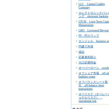
LLC Limited Lialility
Company
エレクトロニックバン
ング electronic banking
LTCM Long Term Capit
Management
LBO Leveraged Buyout
円・円スワップ
エンジェル business an
円建て外債
追証
応募者利回り
大口定期預金
オーバーローン overlo
オフショア市場 off-sho
banking center
オフバランスシート取
引 off-balance sheet
transactionn
オペリスク（オペレー
ョナルリスク）
operational risk