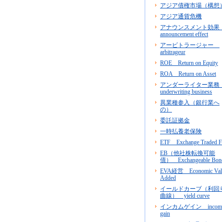
アジア債権市場（構想
アジア通貨危機
アナウンスメント効
announcement effect
アービトラージャー
arbitrageur
ROE Return on Equity
ROA Return on Asset
アンダーライター業
underwriting business
異業種参入（銀行業へ
の）
委託証拠金
一時払養老保険
ETF Exchange Traded 
EB（他社株転換可能
債） Exchangeable Bon
EVA経営 Economic Val
Added
イールドカーブ（利回
曲線） yield curve
インカムゲイン incom
gain