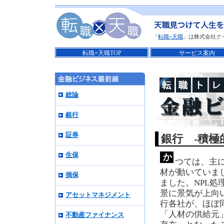
「
転職×天職
」は株式会社ク
転職×天職TOP
サービス案内
総論
銀行
証券
銀行 -積
生保
か
つては、主
材が動いていまし
損保
ました。NPL
景に景気が上向
アセットマネジメント
行各社が、ほぼ
「人材の供給元
不動産ファイナンス