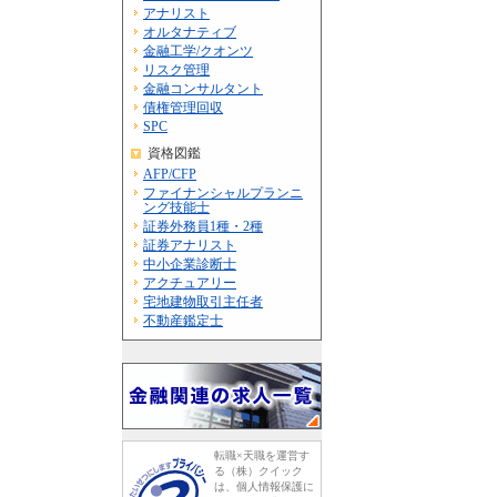
アナリスト
オルタナティブ
金融工学/クオンツ
リスク管理
金融コンサルタント
債権管理回収
SPC
資格図鑑
AFP/CFP
ファイナンシャルプランニ
ング技能士
証券外務員1種・2種
証券アナリスト
中小企業診断士
アクチュアリー
宅地建物取引主任者
不動産鑑定士
転職×天職を運営す
る（株）クイック
は、個人情報保護に