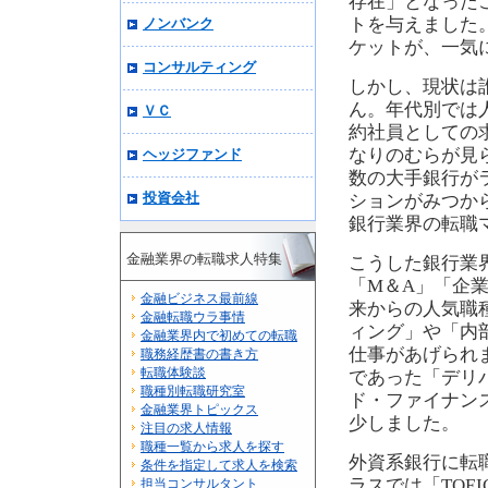
存在」となった
トを与えました
ノンバンク
ケットが、一気
コンサルティング
しかし、現状は
ん。年代別では
ＶＣ
約社員としての
なりのむらが見
ヘッジファンド
数の大手銀行が
投資会社
ションがみつか
銀行業界の転職
金融業界の転職求人特集
こうした銀行業
「M＆A」「企
金融ビジネス最前線
来からの人気職
金融転職ウラ事情
ィング」や「内
金融業界内で初めての転職
仕事があげられ
職務経歴書の書き方
転職体験談
であった「デリ
職種別転職研究室
ド・ファイナン
金融業界トピックス
少しました。
注目の求人情報
職種一覧から求人を探す
外資系銀行に転
条件を指定して求人を検索
ラスでは「TOEI
担当コンサルタント