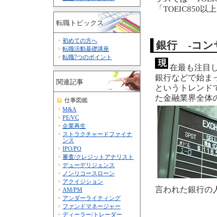
「TOEIC850
転職トピックス
初めての方へ
銀行 -コン
転職活動基礎講座
転職7つのポイント
現
在最も注目し
銀行などで始ま
関連記事
というトレンド
た金融業界全体
仕事図鑑
M&A
PE/VC
企業再生
ストラクチャードファイナ
ンス
IPO/PO
審査/クレジットアナリスト
デューデリジェンス
ノンリコースローン
アクイジション
言われた銀行の
AM/PM
アンダーライティング
ファンドマネージャー
ディーラー/トレーダー