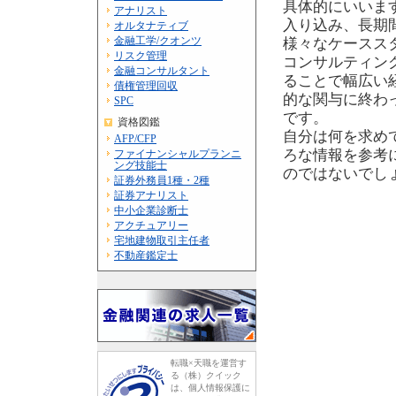
具体的にいいま
アナリスト
入り込み、長期
オルタナティブ
金融工学/クオンツ
様々なケースス
リスク管理
コンサルティン
金融コンサルタント
ることで幅広い
債権管理回収
的な関与に終わ
SPC
です。
資格図鑑
自分は何を求め
AFP/CFP
ろな情報を参考
ファイナンシャルプランニ
ング技能士
のではないでし
証券外務員1種・2種
証券アナリスト
中小企業診断士
アクチュアリー
宅地建物取引主任者
不動産鑑定士
転職×天職を運営す
る（株）クイック
は、個人情報保護に