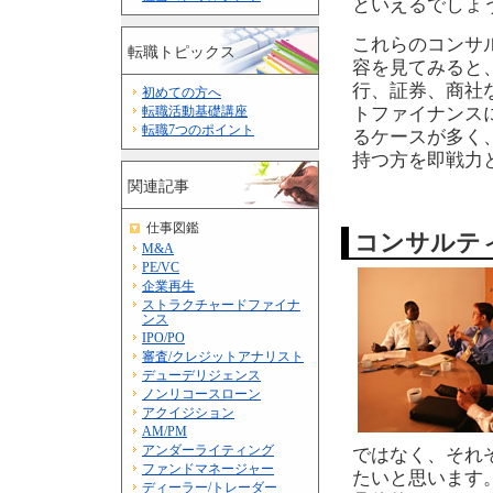
といえるでしょ
これらのコンサ
転職トピックス
容を見てみると
行、証券、商社
初めての方へ
転職活動基礎講座
トファイナンス
転職7つのポイント
るケースが多く
持つ方を即戦力
関連記事
仕事図鑑
コンサルテ
M&A
PE/VC
企業再生
ストラクチャードファイナ
ンス
IPO/PO
審査/クレジットアナリスト
デューデリジェンス
ノンリコースローン
アクイジション
AM/PM
アンダーライティング
ではなく、それ
ファンドマネージャー
たいと思います
ディーラー/トレーダー