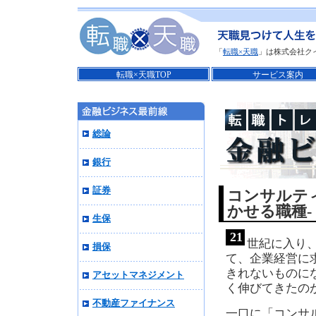
「
転職×天職
」は株式会社ク
転職×天職TOP
サービス案内
総論
銀行
証券
コンサルテ
かせる職種-
生保
21
世紀に入り
損保
て、企業経営に
きれないものに
アセットマネジメント
く伸びてきたの
不動産ファイナンス
一口に「コンサ