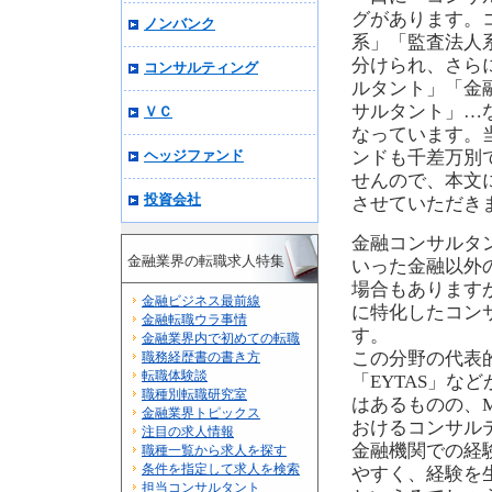
グがあります。
ノンバンク
系」「監査法人
分けられ、さら
コンサルティング
ルタント」「金融
サルタント」…
ＶＣ
なっています。
ヘッジファンド
ンドも千差万別
せんので、本文
投資会社
させていただき
金融コンサルタ
金融業界の転職求人特集
いった金融以外
場合もあります
金融ビジネス最前線
に特化したコン
金融転職ウラ事情
す。
金融業界内で初めての転職
この分野の代表的
職務経歴書の書き方
転職体験談
「EYTAS」な
職種別転職研究室
はあるものの、
金融業界トピックス
おけるコンサル
注目の求人情報
金融機関での経
職種一覧から求人を探す
条件を指定して求人を検索
やすく、経験を
担当コンサルタント