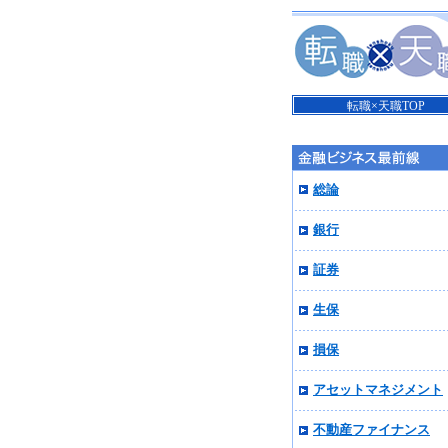
転職×天職TOP
総論
銀行
証券
生保
損保
アセットマネジメント
不動産ファイナンス