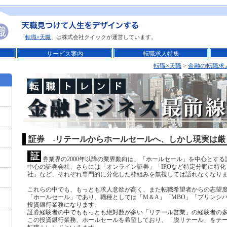
「
転職×天職
」は株式会社クイックが運営しています。
サービス案内
転職求人特集
転職×天職
>
金融の転職求
証券 -リテールからホールセールへ、しかし現実は厳
証
券業界の2000年以降の業界動向は、「ホールセール」を中心とす
中心の証券会社、さらには「オンライン証券」「IPOなど特定分野に特
社」など、それぞれ専門的に分化した枠組みを無視しては語れなくなり
これらの中でも、もっとも求人意欲が高く、また転職希望者からの志望
「ホールセール」であり、職種としては「M＆A」「MBO」「プリンシ
投資銀行業務になります。
証券経験者の中でももっとも絶対数が多い「リテール営業」の経験者の
この投資銀行業務、ホールセールを希望しており、「脱リテール」をテ