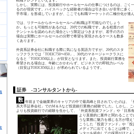
転職トレンドといえます。
しかし、実際には、投資銀行やホールセールの仕事につけるのは、ごく
るのが現状です。ハイスペックな経験者の場合は引き合いが非常に多く
手市場」を形成していますが、ここでも転職マーケットの二極分化が進
では、リテールからホールセールへの転職は不可能なのでしょう
か。もっとも可能性があるのは、20代での転職です。ある程度のポ
テンシャルを認められた場合という限定はつきますが、若手の方の
場合は実際にホールセールの分野で希望を実現されるケースも数多
くあります。
外資系証券会社に転職する際に気になる英語力ですが、20代のスタ
ッフクラスでは「TOEIC750〜850」、30代のマネージャークラスに
なると「TOEIC850以上」が目安となります。また、投資銀行業務を
希望される場合は、年齢にかかわらず、ビジネスでの即戦力レベル
（目安はTOEIC850以上）が求められているようです。
証券 -コンサルタントから-
職
数
年前まで金融業界のキャリアの中で最高峰と目されていたのは、「
系大手証券会社」でのM＆Aなど投資銀行業務の経験でした。しかし、こ
よりも投資銀行での経験を生かして、「外資系投資ファンド」や「日系
より直接的に案件と関わることで
うな業務に魅力を感じる方が増え
こうした「投資ファンド」や「投
索
メディアに出てくることは稀で、
ンターを経由しての採用がほとん