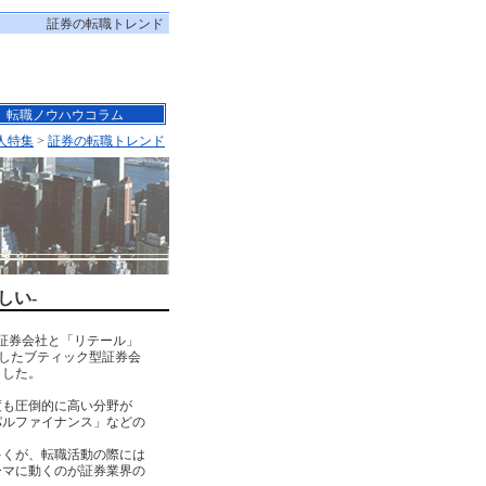
証券の転職トレンド
転職ノウハウコラム
人特集
>
証券の転職トレンド
しい-
る証券会社と「リテール」
化したブティック型証券会
ました。
度も圧倒的に高い分野が
パルファイナンス」などの
多くが、転職活動の際には
ーマに動くのが証券業界の