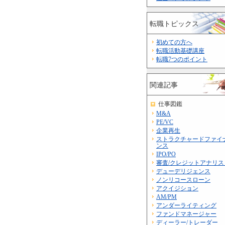
転職トピックス
初めての方へ
転職活動基礎講座
転職7つのポイント
関連記事
仕事図鑑
M&A
PE/VC
企業再生
ストラクチャードファイ
ンス
IPO/PO
審査/クレジットアナリス
デューデリジェンス
ノンリコースローン
アクイジション
AM/PM
アンダーライティング
ファンドマネージャー
ディーラー/トレーダー