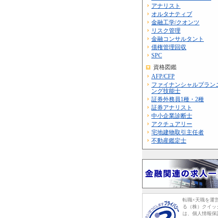
アナリスト
オルタナティブ
金融工学/クオンツ
リスク管理
金融コンサルタント
債権管理回収
SPC
資格図鑑
AFP/CFP
ファイナンシャルプラン
ング技能士
証券外務員1種・2種
証券アナリスト
中小企業診断士
アクチュアリー
宅地建物取引主任者
不動産鑑定士
転職×天職を運
る（株）クイッ
は、個人情報保